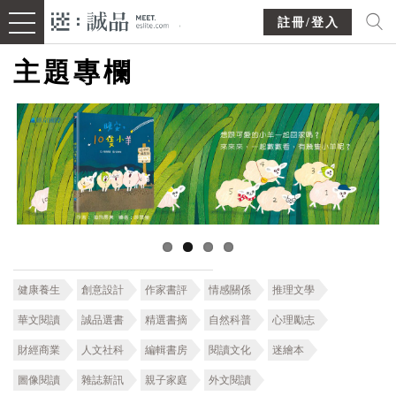
註冊/登入
主題專欄
健康養生
創意設計
作家書評
情感關係
推理文學
華文閱讀
誠品選書
精選書摘
自然科普
心理勵志
財經商業
人文社科
編輯書房
閱讀文化
迷繪本
圖像閱讀
雜誌新訊
親子家庭
外文閱讀