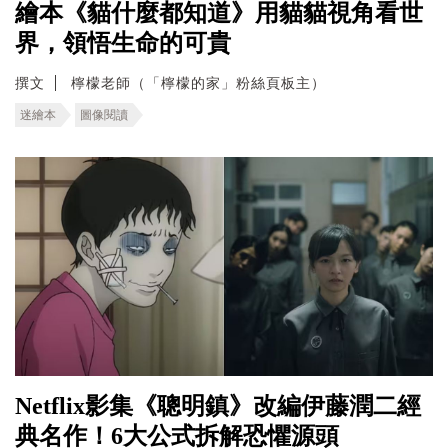
繪本《貓什麼都知道》用貓貓視角看世
界，領悟生命的可貴
撰文
檸檬老師（「檸檬的家」粉絲頁板主）
迷繪本
圖像閱讀
Netflix影集《聰明鎮》改編伊藤潤二經
典名作！6大公式拆解恐懼源頭