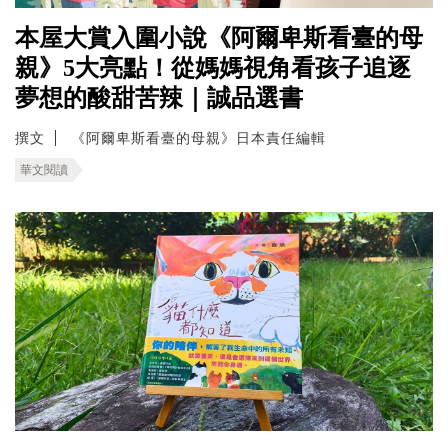
本屋大賞入圍小說《阿爾卑斯看臺的母
親》5大亮點！從媽媽視角看孩子追逐
夢想的酸甜苦辣｜誠品選書
撰文
《阿爾卑斯看臺的母親》日本責任編輯
華文閱讀