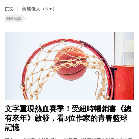
撰文
美麗佳人（Nic）
圖像閱讀
文字重現熱血賽季！受紐時暢銷書《總
有來年》啟發，看3位作家的青春籃球
記憶