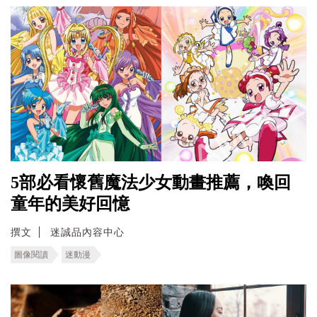
5部必看懷舊魔法少女動畫推薦，喚回
童年的美好回憶
撰文
迷誠品內容中心
圖像閱讀
迷動漫