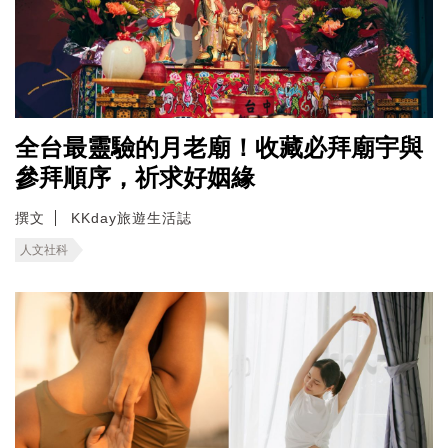
全台最靈驗的月老廟！收藏必拜廟宇與
參拜順序，祈求好姻緣
撰文
KKday旅遊生活誌
人文社科