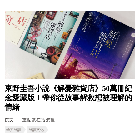
東野圭吾小說《解憂雜貨店》50萬冊紀
念愛藏版！帶你從故事解救想被理解的
情緒
撰文
重點就在括號裡
華文閱讀
閱讀文化