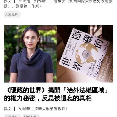
撰文
汪正翔（創作者）、翁稷安（暨南國際大學歷史系副教
授）、劉揚銘（作家）
人文社科
《隱藏的世界》揭開「治外法權區域」
的權力秘密，反思被遺忘的真相
撰文
劉瑞華（清華大學榮譽教授）
人文社科
財經商業