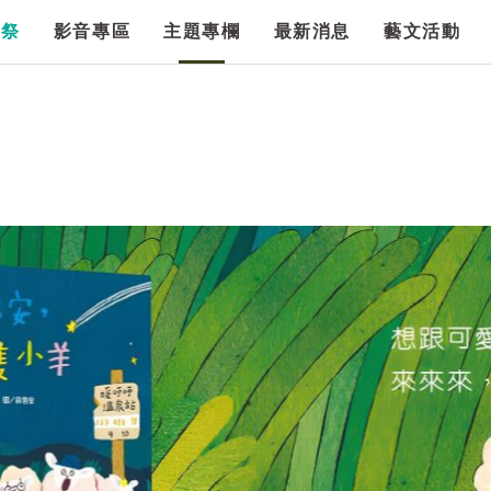
漫祭
影音專區
主題專欄
最新消息
藝文活動