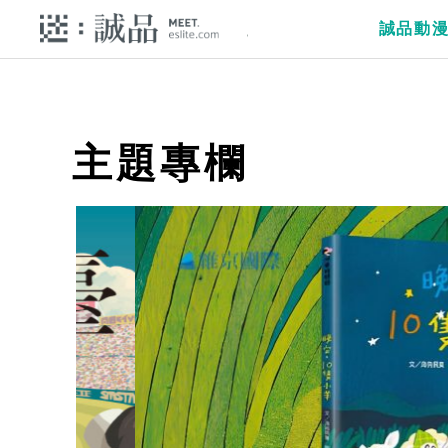
誠品動
主題專欄