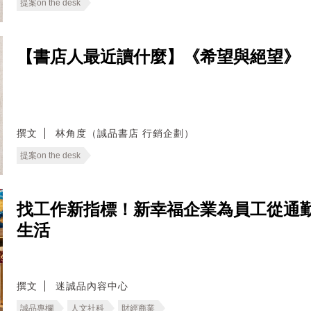
提案on the desk
【書店人最近讀什麼】《希望與絕望》
撰文
林角度（誠品書店 行銷企劃）
提案on the desk
找工作新指標！新幸福企業為員工從通
生活
撰文
迷誠品內容中心
誠品專欄
人文社科
財經商業