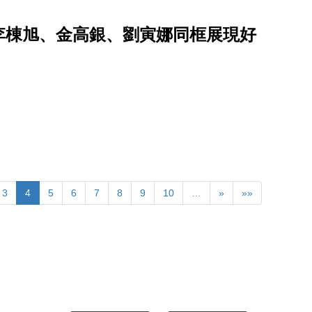
李棟旭、金高銀、劉寅娜同框展現好
3
4
5
6
7
8
9
10
…
»
»»