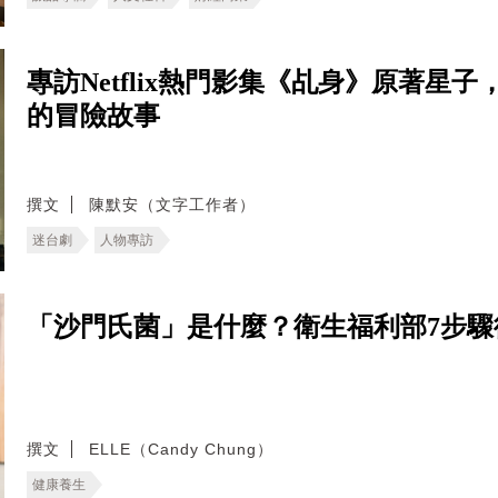
專訪Netflix熱門影集《乩身》原著
的冒險故事
撰文
陳默安（文字工作者）
迷台劇
人物專訪
「沙門氏菌」是什麼？衛生福利部7步
撰文
ELLE（Candy Chung）
健康養生