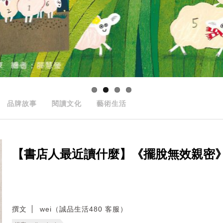
品牌故事
閱讀文化
藝術生活
【書店人最近讀什麼】《擺脫無效親密
撰文
wei（誠品生活480 客服）