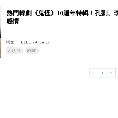
熱門韓劇《鬼怪》10週年特輯！孔劉、
感情
撰文
ELLE（Alice Li）
人文社科
迷韓劇
«
1
2