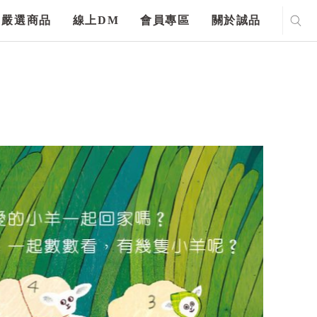
嚴選商品
線上DM
會員專區
關於誠品