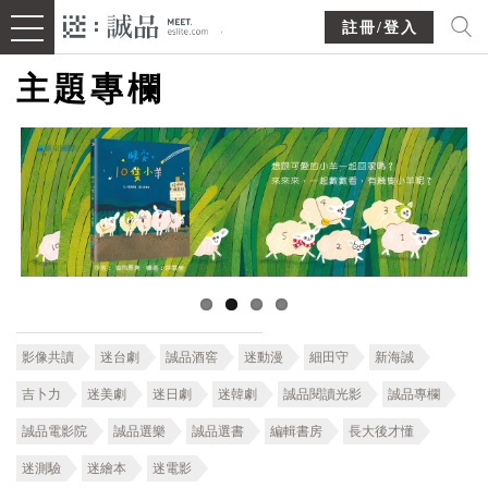
註冊/登入
主題專欄
影像共讀
迷台劇
誠品酒窖
迷動漫
細田守
新海誠
吉卜力
迷美劇
迷日劇
迷韓劇
誠品閱讀光影
誠品專欄
誠品電影院
誠品選樂
誠品選書
編輯書房
長大後才懂
迷測驗
迷繪本
迷電影