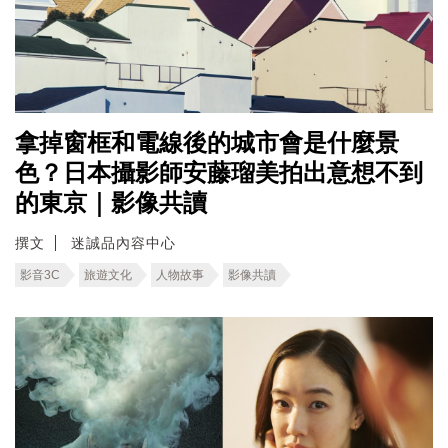
拿掉窗框和電線後的城市會是什麼景
色？日本攝影師安藤瑠美拍出意想不到
的東京｜影像共讀
撰文
迷誠品內容中心
影音3C
旅遊文化
人物故事
影像共讀