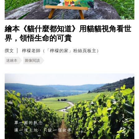
繪本《貓什麼都知道》用貓貓視角看世
界，領悟生命的可貴
撰文
檸檬老師（「檸檬的家」粉絲頁板主）
迷繪本
圖像閱讀