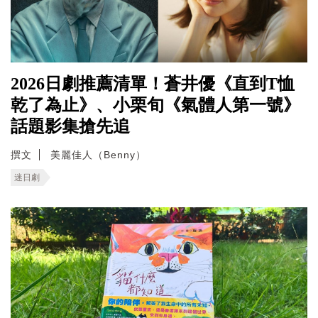
2026日劇推薦清單！蒼井優《直到T恤
乾了為止》、小栗旬《氣體人第一號》
話題影集搶先追
撰文
美麗佳人（Benny）
迷日劇