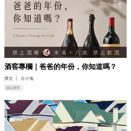
酒窖專欄｜爸爸的年份，你知道嗎？
撰文
古小兔
誠品酒窖