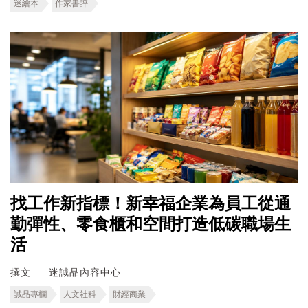
迷繪本
作家書評
找工作新指標！新幸福企業為員工從通
勤彈性、零食櫃和空間打造低碳職場生
活
撰文
迷誠品內容中心
誠品專欄
人文社科
財經商業