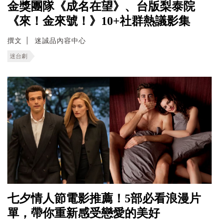
金獎團隊《成名在望》、台版梨泰院
《來！金來號！》10+社群熱議影集
撰文
迷誠品內容中心
迷台劇
七夕情人節電影推薦！5部必看浪漫片
單，帶你重新感受戀愛的美好