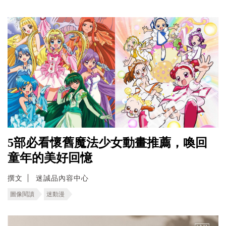
5部必看懷舊魔法少女動畫推薦，喚回
童年的美好回憶
撰文
迷誠品內容中心
圖像閱讀
迷動漫