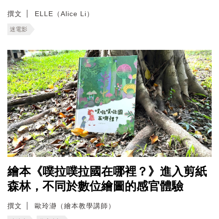
撰文
ELLE（Alice Li）
迷電影
繪本《噗拉噗拉國在哪裡？》進入剪紙
森林，不同於數位繪圖的感官體驗
撰文
歐玲瀞（繪本教學講師）