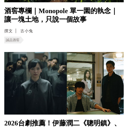
酒窖專欄｜Monopole 單一園的執念｜
讓一塊土地，只說一個故事
撰文
古小兔
誠品酒窖
2026台劇推薦！伊藤潤二《聰明鎮》、