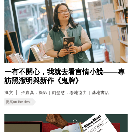
一有不開心，我就去看言情小說——專
訪黑潔明與新作《鬼牌》
撰文
張嘉真．攝影｜劉璧慈．場地協力｜基地書店
提案on the desk