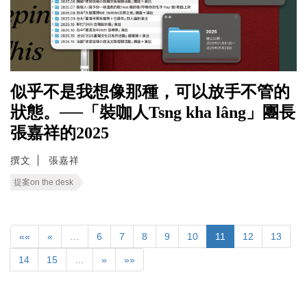
似乎不是我想像那種，可以放手不管的
狀態。──「裝咖人Tsng kha lâng」團長
張嘉祥的2025
撰文
張嘉祥
提案on the desk
««
«
…
6
7
8
9
10
11
12
13
14
15
…
»
»»