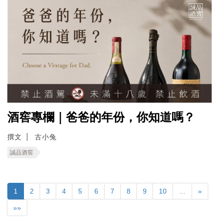
酒窖專欄｜爸爸的年份，你知道嗎？
撰文
古小兔
誠品酒窖
1
2
3
4
5
6
7
8
9
10
…
»
»»