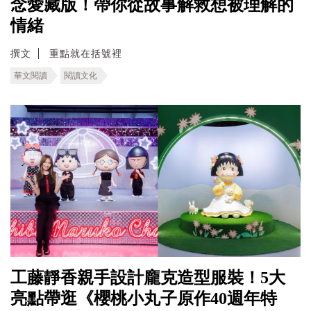
念愛藏版！帶你從故事解救想被理解的
情緒
撰文
重點就在括號裡
華文閱讀
閱讀文化
工藤靜香親手設計龐克造型服裝！5大
亮點帶逛《櫻桃小丸子原作40週年特