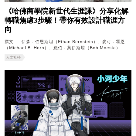
《哈佛商學院新世代生涯課》分享化解
轉職焦慮3步驟！帶你有效設計職涯方
向
撰文
伊森．伯恩斯坦（Ethan Bernstein）、麥可．霍恩
（Michael B. Horn）、鮑伯．莫伊斯塔（Bob Moesta）
人文社科