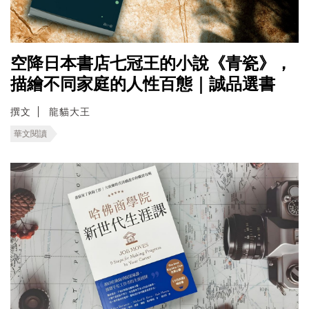
空降日本書店七冠王的小說《青瓷》，
描繪不同家庭的人性百態｜誠品選書
撰文
龍貓大王
華文閱讀