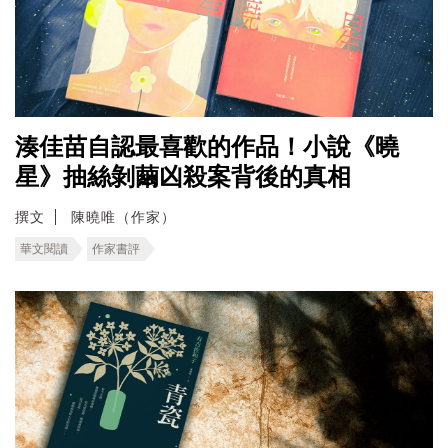
湊佳苗自認最喜歡的作品！小說《曉
星》抽絲剝繭凶殺案背後的真相
撰文
陳曉唯（作家）
華文閱讀
作家書評