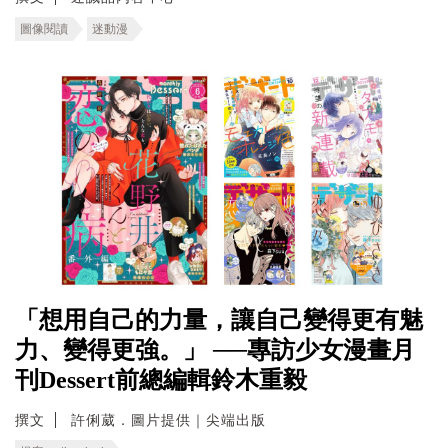
圖像閱讀
迷動漫
「想用自己的力量，讓自己變得更有魅
力、變得更強。」 ──專訪少女漫畫月
刊Dessert前總編輯鈴木重毅
撰文
許俐葳．圖片提供｜尖端出版