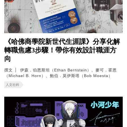
《哈佛商學院新世代生涯課》分享化解
轉職焦慮3步驟！帶你有效設計職涯方
向
撰文
伊森．伯恩斯坦（Ethan Bernstein）、麥可．霍恩
（Michael B. Horn）、鮑伯．莫伊斯塔（Bob Moesta）
人文社科