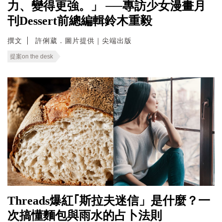
力、變得更強。」 ──專訪少女漫畫月
刊Dessert前總編輯鈴木重毅
撰文
許俐葳．圖片提供｜尖端出版
提案on the desk
Threads爆紅｢斯拉夫迷信」是什麼？一
次搞懂麵包與雨水的占卜法則