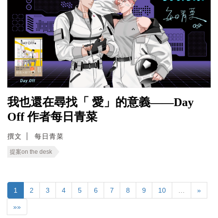
我也還在尋找「 愛」的意義——Day
Off 作者每日青菜
撰文
每日青菜
提案on the desk
1
2
3
4
5
6
7
8
9
10
…
»
»»