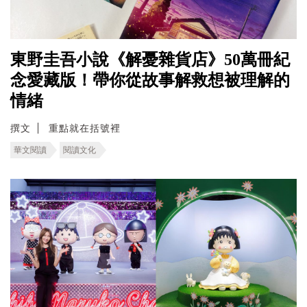
東野圭吾小說《解憂雜貨店》50萬冊紀
念愛藏版！帶你從故事解救想被理解的
情緒
撰文
重點就在括號裡
華文閱讀
閱讀文化