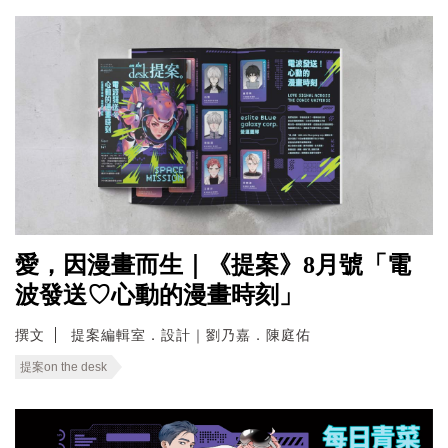
愛，因漫畫而生｜《提案》8月號「電
波發送♡心動的漫畫時刻」
撰文
提案編輯室．設計｜劉乃嘉．陳庭佑
提案on the desk