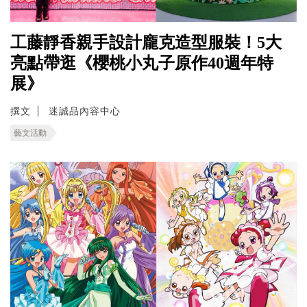
工藤靜香親手設計龐克造型服裝！5大
亮點帶逛《櫻桃小丸子原作40週年特
展》
撰文
迷誠品內容中心
藝文活動