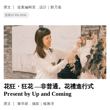
撰文
提案編輯室．設計｜劉乃嘉
提案on the desk
花狂・狂花 —非普通。花禮進行式
Present by Up and Coming
撰文
陳羽新．攝影｜楊雅淳