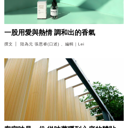
一股用愛與熱情 調和出的香氣
撰文
陸為元 張恩睿(口述) 、編輯｜Lei