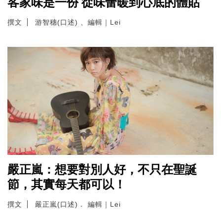
客家味是一份 從味蕾暖到心底的體貼
撰文
游智穗(口述) 、編輯｜Lei
嚴正嵐：想要對別人好，不只在聖誕
節，其實每天都可以！
撰文
嚴正嵐(口述)． 編輯｜Lei