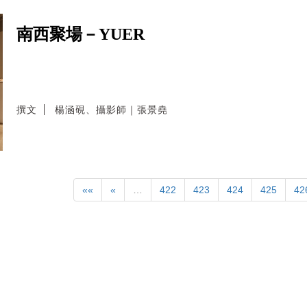
南西聚場－YUER
撰文
楊涵硯、攝影師｜張景堯
««
«
…
422
423
424
425
42