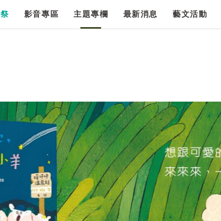
漫祭
影音專區
主題專欄
最新消息
藝文活動