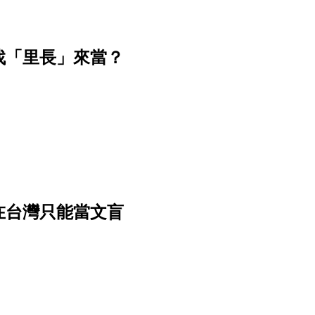
找「里長」來當？
在台灣只能當文盲