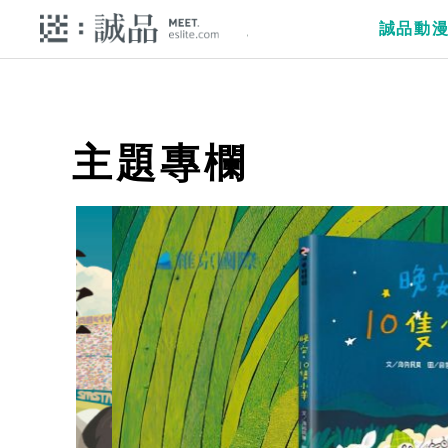
誠品動
主題專欄