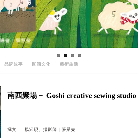
品牌故事
閱讀文化
藝術生活
南西聚場－ Goshi creative sewing studio
撰文
楊涵硯、攝影師｜張景堯