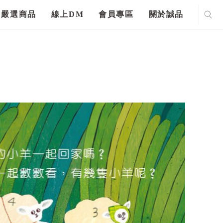
嚴選商品
線上DM
會員專區
關於誠品