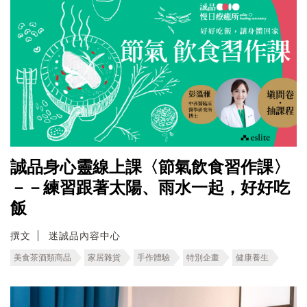
誠品身心靈線上課〈節氣飲食習作課〉
－－練習跟著太陽、雨水一起，好好吃
飯
撰文
迷誠品內容中心
美食茶酒類商品
家居雜貨
手作體驗
特別企畫
健康養生