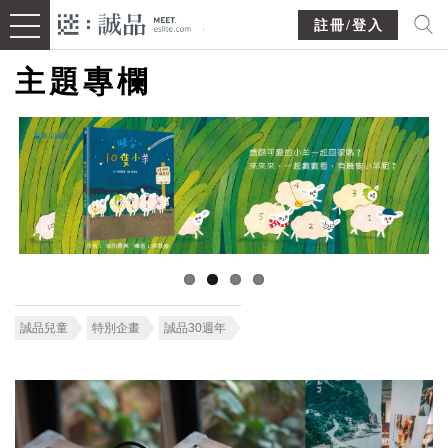
註冊/登入
主題專欄
誠品兒童
特別企畫
誠品30週年