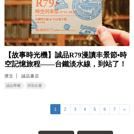
【故事時光機】誠品R79漫讀丰景節•時
空記憶旅程――台鐵淡水線，到站了！
撰文
誠品書店
誠品專欄
特別企畫
1
2
3
4
5
6
7
»