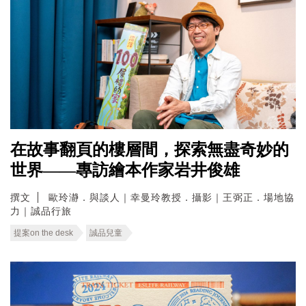
在故事翻頁的樓層間，探索無盡奇妙的
世界——專訪繪本作家岩井俊雄
撰文
歐玲瀞．與談人｜幸曼玲教授．攝影｜王弼正．場地協
力｜誠品行旅
提案on the desk
誠品兒童