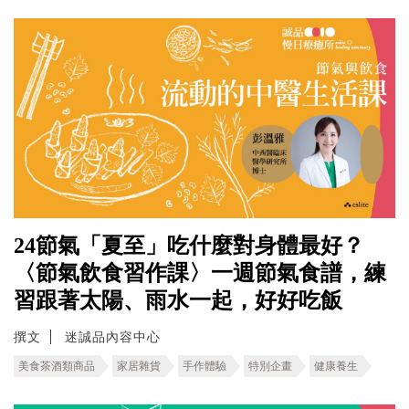
24節氣「夏至」吃什麼對身體最好？
〈節氣飲食習作課〉一週節氣食譜，練
習跟著太陽、雨水一起，好好吃飯
撰文
迷誠品內容中心
美食茶酒類商品
家居雜貨
手作體驗
特別企畫
健康養生