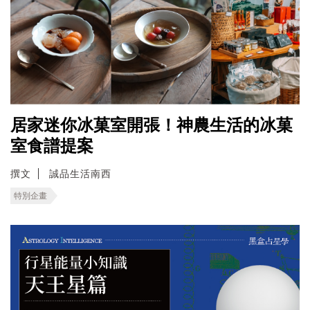
居家迷你冰菓室開張！神農生活的冰菓
室食譜提案
撰文
誠品生活南西
特別企畫