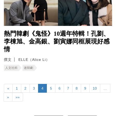
熱門韓劇《鬼怪》10週年特輯！孔劉、
李棟旭、金高銀、劉寅娜同框展現好感
情
撰文
ELLE（Alice Li）
人文社科
迷韓劇
«
1
2
3
4
5
6
7
8
9
10
…
»
»»