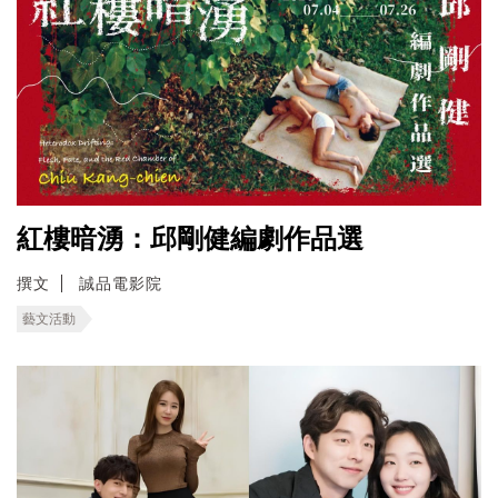
紅樓暗湧：邱剛健編劇作品選
撰文
誠品電影院
藝文活動