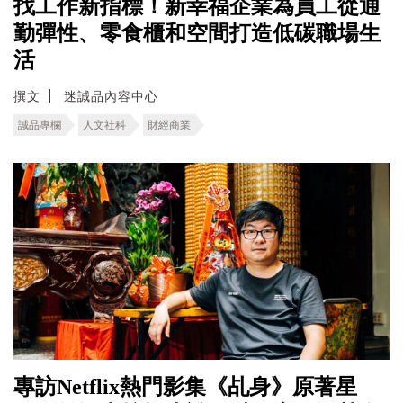
找工作新指標！新幸福企業為員工從通
勤彈性、零食櫃和空間打造低碳職場生
活
撰文
迷誠品內容中心
誠品專欄
人文社科
財經商業
專訪Netflix熱門影集《乩身》原著星