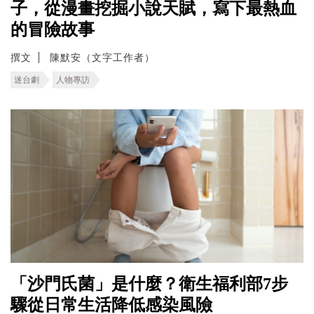
子，從漫畫挖掘小說天賦，寫下最熱血
的冒險故事
撰文
陳默安（文字工作者）
迷台劇
人物專訪
「沙門氏菌」是什麼？衛生福利部7步
驟從日常生活降低感染風險