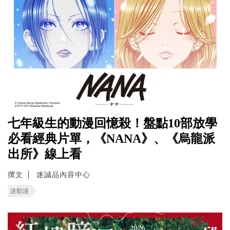
七年級生的動漫回憶殺！盤點10部放學
必看經典片單，《NANA》、《烏龍派
出所》線上看
撰文
迷誠品內容中心
迷動漫