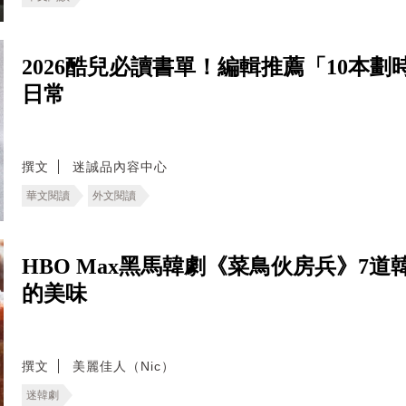
2026酷兒必讀書單！編輯推薦「10本
日常
撰文
迷誠品內容中心
華文閱讀
外文閱讀
HBO Max黑馬韓劇《菜鳥伙房兵》7
的美味
撰文
美麗佳人（Nic）
迷韓劇