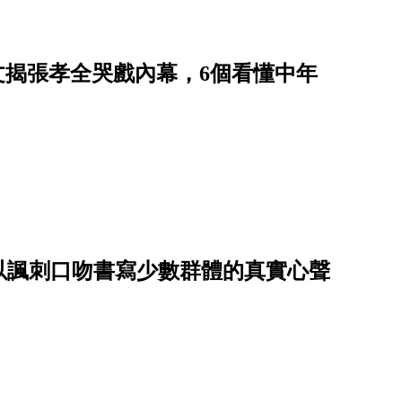
藝文揭張孝全哭戲內幕，6個看懂中年
！以諷刺口吻書寫少數群體的真實心聲