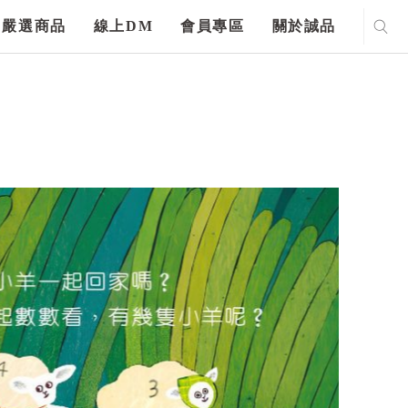
嚴選商品
線上DM
會員專區
關於誠品