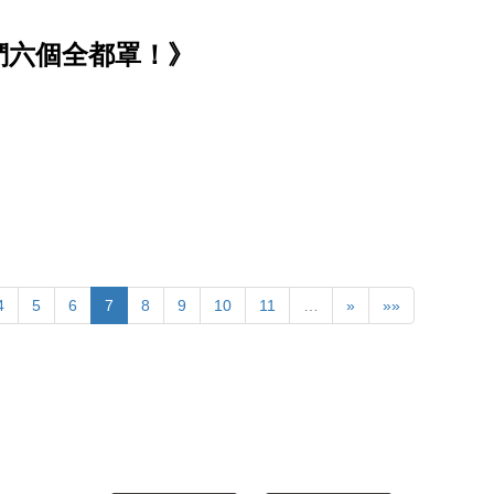
們六個全都罩！》
4
5
6
7
8
9
10
11
…
»
»»