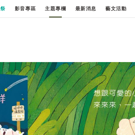
漫祭
影音專區
主題專欄
最新消息
藝文活動