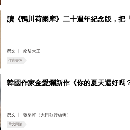
讀《鴨川荷爾摩》二十週年紀念版，把
撰文
龍貓大王
作家書評
韓國作家金愛爛新作《你的夏天還好嗎
撰文
張采軒（大田執行編輯）
華文閱讀