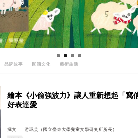
品牌故事
閱讀文化
藝術生活
繪本《小偷強波力》讓人重新想起「寫
好表達愛
撰文
游珮芸（國立臺東大學兒童文學研究所所長）