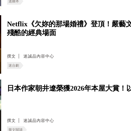
迷繪本
Netflix《欠妳的那場婚禮》登頂！嚴
殘酷的經典場面
撰文
迷誠品內容中心
迷台劇
日本作家朝井遼榮獲2026年本屋大賞
撰文
迷誠品內容中心
華文閱讀