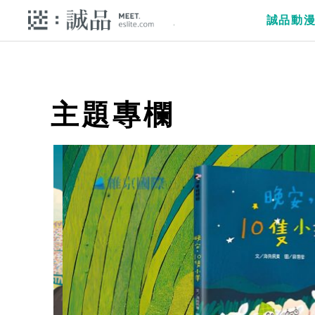
誠品動
主題專欄