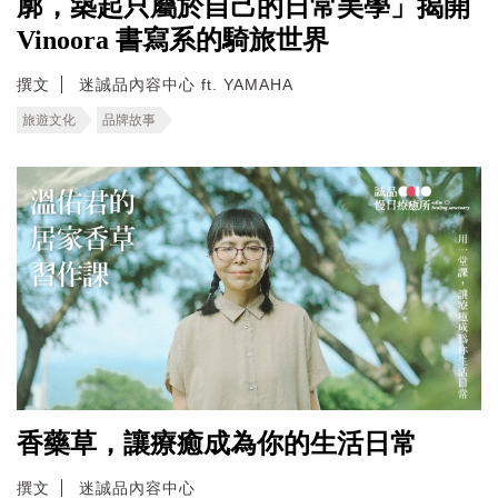
廓，築起只屬於自己的日常美學」揭開
Vinoora 書寫系的騎旅世界
撰文
迷誠品內容中心 ft. YAMAHA
旅遊文化
品牌故事
香藥草，讓療癒成為你的生活日常
撰文
迷誠品內容中心