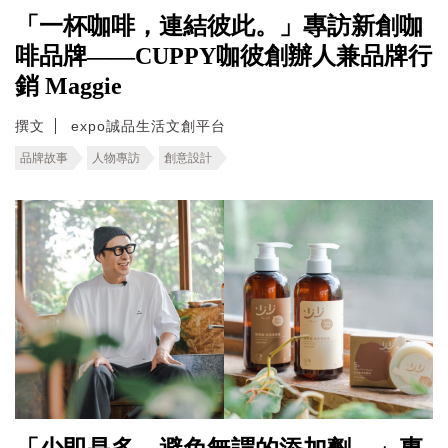
「一杯咖啡，連結彼此。」專訪新創咖
啡品牌——CUPPY咖彼創辦人兼品牌行
銷 Maggie
撰文
expo誠品生活文創平台
品牌故事
人物專訪
創意設計