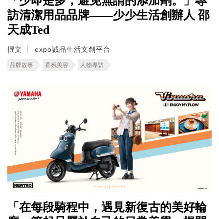
「少即是多，避免無謂的添加劑。」專
訪清潔用品品牌——少少生活創辦人 邵
天成Ted
撰文
expo誠品生活文創平台
品牌故事
香氛美容
人物專訪
「在每段騎程中，遇見新復古的美好輪