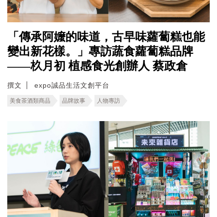
「傳承阿嬤的味道，古早味蘿蔔糕也能
變出新花樣。」專訪蔬食蘿蔔糕品牌
——杦月初 植感食光創辦人 蔡政倉
撰文
expo誠品生活文創平台
美食茶酒類商品
品牌故事
人物專訪