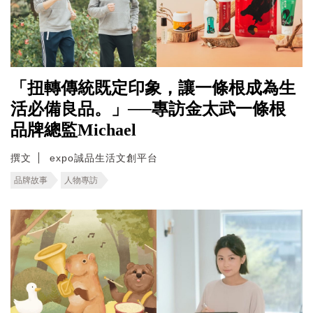
「扭轉傳統既定印象，讓一條根成為生
活必備良品。」──專訪金太武一條根
品牌總監Michael
撰文
expo誠品生活文創平台
品牌故事
人物專訪