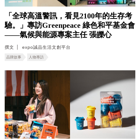
「全球高溫警訊，看見2100年的生存考
驗。」專訪Greenpeace 綠色和平基金會
——氣候與能源專案主任 張皪心
撰文
expo誠品生活文創平台
品牌故事
人物專訪