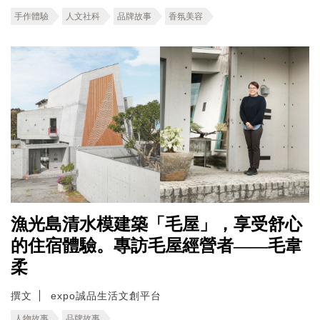
手作體驗
人文社科
品牌故事
香氛美容
漁光島清水模建築「毛屋」，享受舒心
的住宿體驗。專訪毛屋經營者——毛韋
柔
撰文
expo誠品生活文創平台
人物故事
品牌故事