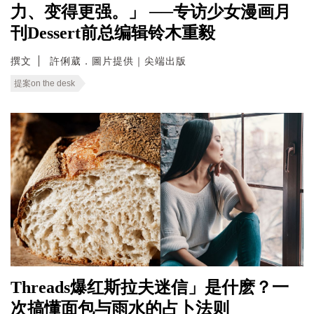
力、变得更强。」 ──专访少女漫画月
刊Dessert前总编辑铃木重毅
撰文
許俐葳．圖片提供｜尖端出版
提案on the desk
Threads爆红斯拉夫迷信」是什麽？一
次搞懂面包与雨水的占卜法则