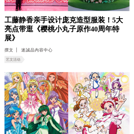
工藤静香亲手设计庞克造型服装！5大
亮点带逛《樱桃小丸子原作40周年特
展》
撰文
迷誠品內容中心
艺文活动