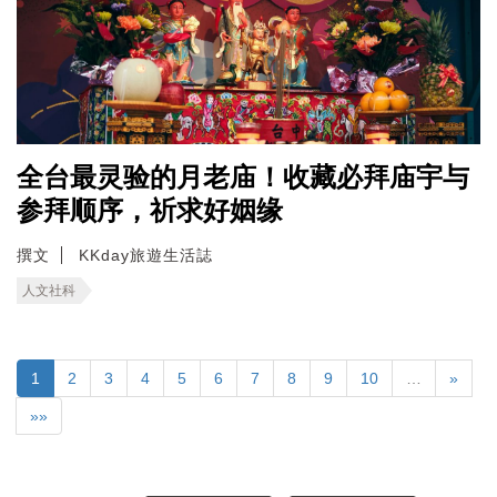
全台最灵验的月老庙！收藏必拜庙宇与
参拜顺序，祈求好姻缘
撰文
KKday旅遊生活誌
人文社科
1
2
3
4
5
6
7
8
9
10
…
»
»»