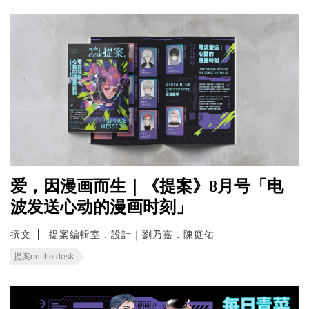
爱，因漫画而生｜《提案》8月号「电
波发送心动的漫画时刻」
撰文
提案編輯室．設計｜劉乃嘉．陳庭佑
提案on the desk