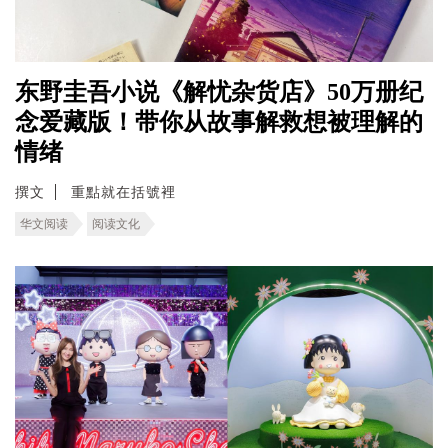
东野圭吾小说《解忧杂货店》50万册纪
念爱藏版！带你从故事解救想被理解的
情绪
撰文
重點就在括號裡
华文阅读
阅读文化