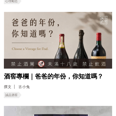
心理勵志
酒窖專欄｜爸爸的年份，你知道嗎？
撰文
古小兔
誠品酒窖