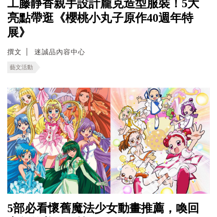
工藤靜香親手設計龐克造型服裝！5大
亮點帶逛《櫻桃小丸子原作40週年特
展》
撰文
迷誠品內容中心
藝文活動
5部必看懷舊魔法少女動畫推薦，喚回