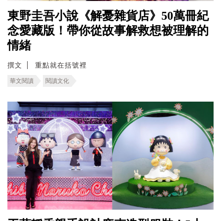
東野圭吾小說《解憂雜貨店》50萬冊紀
念愛藏版！帶你從故事解救想被理解的
情緒
撰文
重點就在括號裡
華文閱讀
閱讀文化