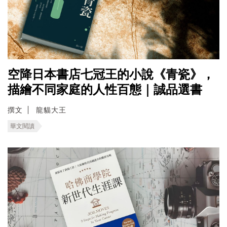
空降日本書店七冠王的小說《青瓷》，
描繪不同家庭的人性百態｜誠品選書
撰文
龍貓大王
華文閱讀