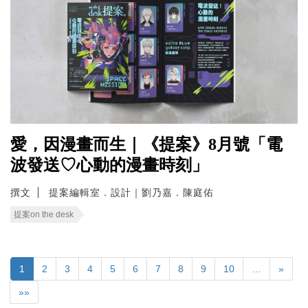
愛，因漫畫而生｜《提案》8月號「電
波發送♡心動的漫畫時刻」
撰文
提案編輯室．設計｜劉乃嘉．陳庭佑
提案on the desk
1
2
3
4
5
6
7
8
9
10
…
»
»»