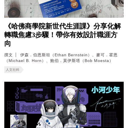
《哈佛商學院新世代生涯課》分享化解
轉職焦慮3步驟！帶你有效設計職涯方
向
撰文
伊森．伯恩斯坦（Ethan Bernstein）、麥可．霍恩
（Michael B. Horn）、鮑伯．莫伊斯塔（Bob Moesta）
人文社科