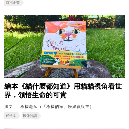
特別企畫
繪本《貓什麼都知道》用貓貓視角看世
界，領悟生命的可貴
撰文
檸檬老師（「檸檬的家」粉絲頁板主）
迷繪本
圖像閱讀