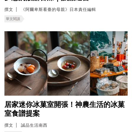
撰文
《阿爾卑斯看臺的母親》日本責任編輯
華文閱讀
居家迷你冰菓室開張！神農生活的冰菓
室食譜提案
撰文
誠品生活南西