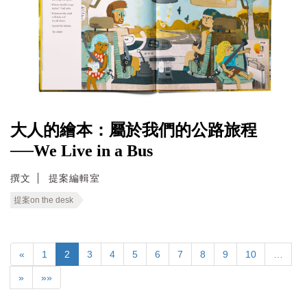
大人的繪本：屬於我們的公路旅程
──We Live in a Bus
撰文
提案編輯室
提案on the desk
«
1
2
3
4
5
6
7
8
9
10
…
»
»»