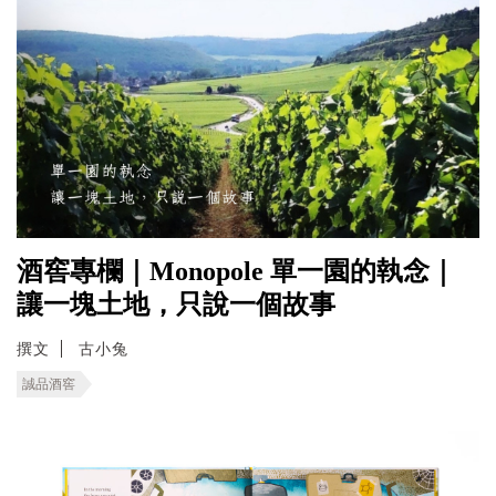
酒窖專欄｜Monopole 單一園的執念｜
讓一塊土地，只說一個故事
撰文
古小兔
誠品酒窖