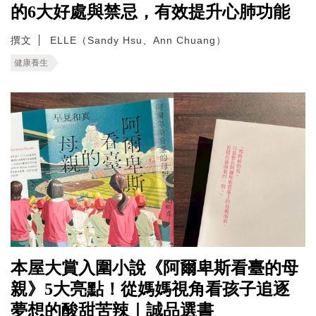
的6大好處與禁忌，有效提升心肺功能
撰文
ELLE（Sandy Hsu、Ann Chuang）
健康養生
本屋大賞入圍小說《阿爾卑斯看臺的母
親》5大亮點！從媽媽視角看孩子追逐
夢想的酸甜苦辣｜誠品選書