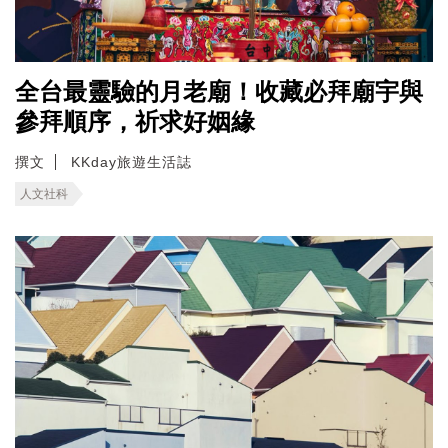
全台最靈驗的月老廟！收藏必拜廟宇與
參拜順序，祈求好姻緣
撰文
KKday旅遊生活誌
人文社科