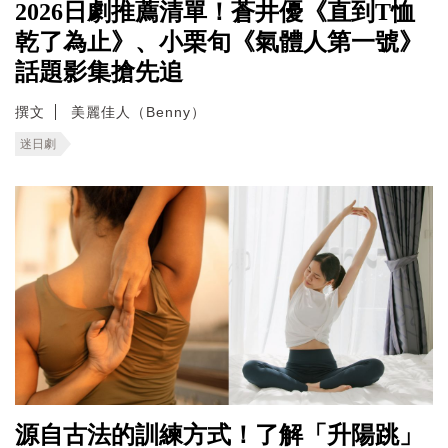
2026日劇推薦清單！蒼井優《直到T恤
乾了為止》、小栗旬《氣體人第一號》
話題影集搶先追
撰文
美麗佳人（Benny）
迷日劇
源自古法的訓練方式！了解「升陽跳」