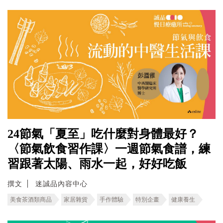
24節氣「夏至」吃什麼對身體最好？
〈節氣飲食習作課〉一週節氣食譜，練
習跟著太陽、雨水一起，好好吃飯
撰文
迷誠品內容中心
美食茶酒類商品
家居雜貨
手作體驗
特別企畫
健康養生