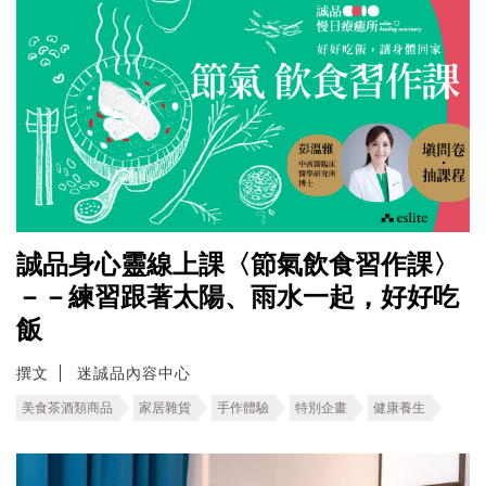
誠品身心靈線上課〈節氣飲食習作課〉
－－練習跟著太陽、雨水一起，好好吃
飯
撰文
迷誠品內容中心
美食茶酒類商品
家居雜貨
手作體驗
特別企畫
健康養生