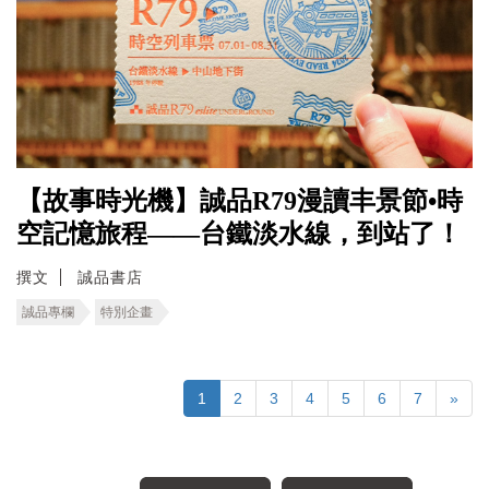
【故事時光機】誠品R79漫讀丰景節•時
空記憶旅程――台鐵淡水線，到站了！
撰文
誠品書店
誠品專欄
特別企畫
1
2
3
4
5
6
7
»