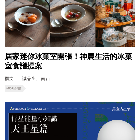
居家迷你冰菓室開張！神農生活的冰菓
室食譜提案
撰文
誠品生活南西
特別企畫