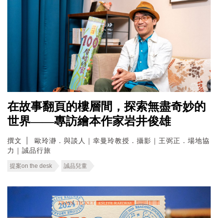
在故事翻頁的樓層間，探索無盡奇妙的
世界——專訪繪本作家岩井俊雄
撰文
歐玲瀞．與談人｜幸曼玲教授．攝影｜王弼正．場地協
力｜誠品行旅
提案on the desk
誠品兒童