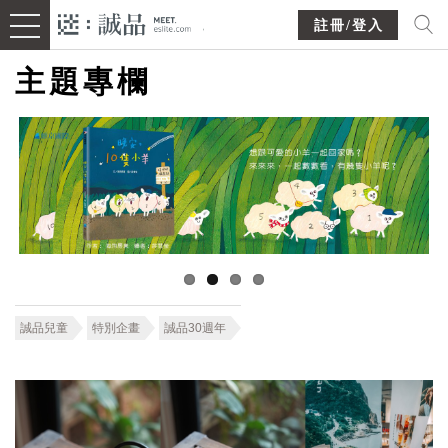
註冊/登入
主題專欄
誠品兒童
特別企畫
誠品30週年