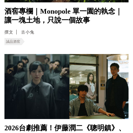
酒窖專欄｜Monopole 單一園的執念｜
讓一塊土地，只說一個故事
撰文
古小兔
誠品酒窖
2026台劇推薦！伊藤潤二《聰明鎮》、