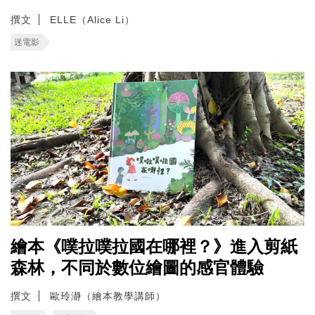
撰文
ELLE（Alice Li）
迷電影
繪本《噗拉噗拉國在哪裡？》進入剪紙
森林，不同於數位繪圖的感官體驗
撰文
歐玲瀞（繪本教學講師）