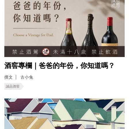
酒窖專欄｜爸爸的年份，你知道嗎？
撰文
古小兔
誠品酒窖