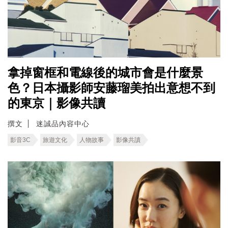
拿掉窗框和電線後的城市會是什麼景
色？日本攝影師安藤瑠美拍出意想不到
的東京｜影像共讀
撰文
迷誠品內容中心
影音3C
旅遊文化
人物故事
影像共讀