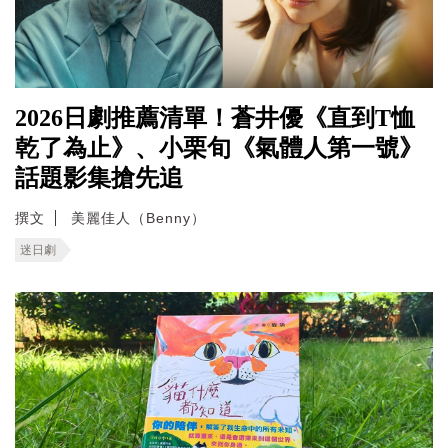
2026日劇推薦清單！蒼井優《直到T恤
乾了為止》、小栗旬《氣體人第一號》
話題影集搶先追
撰文
美麗佳人（Benny）
迷日劇