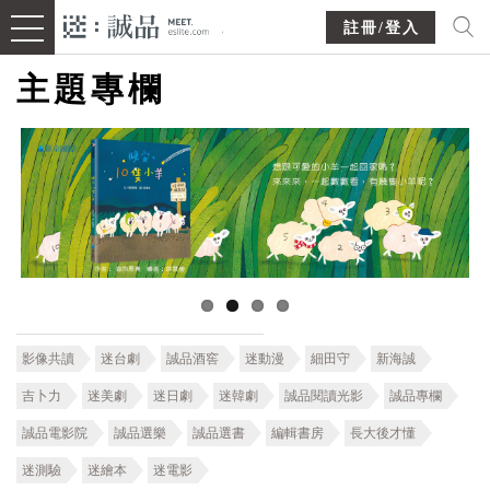
註冊/登入
主題專欄
影像共讀
迷台劇
誠品酒窖
迷動漫
細田守
新海誠
吉卜力
迷美劇
迷日劇
迷韓劇
誠品閱讀光影
誠品專欄
誠品電影院
誠品選樂
誠品選書
編輯書房
長大後才懂
迷測驗
迷繪本
迷電影