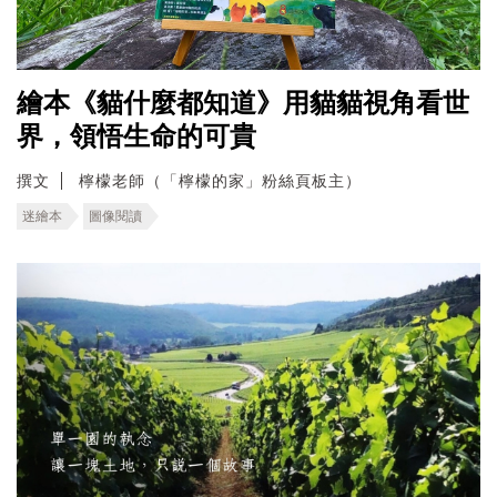
繪本《貓什麼都知道》用貓貓視角看世
界，領悟生命的可貴
撰文
檸檬老師（「檸檬的家」粉絲頁板主）
迷繪本
圖像閱讀