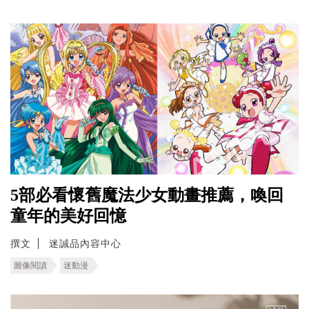
5部必看懷舊魔法少女動畫推薦，喚回
童年的美好回憶
撰文
迷誠品內容中心
圖像閱讀
迷動漫