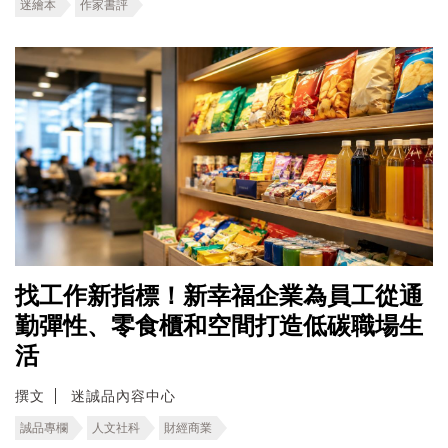
迷繪本
作家書評
找工作新指標！新幸福企業為員工從通
勤彈性、零食櫃和空間打造低碳職場生
活
撰文
迷誠品內容中心
誠品專欄
人文社科
財經商業