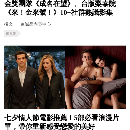
金獎團隊《成名在望》、台版梨泰院
《來！金來號！》10+社群熱議影集
撰文
迷誠品內容中心
迷台劇
七夕情人節電影推薦！5部必看浪漫片
單，帶你重新感受戀愛的美好