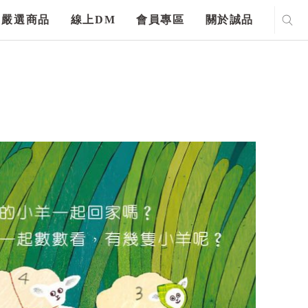
嚴選商品
線上DM
會員專區
關於誠品