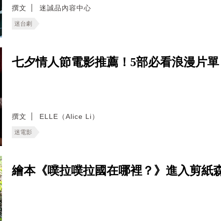
撰文
迷誠品內容中心
迷台劇
七夕情人節電影推薦！5部必看浪漫片
撰文
ELLE（Alice Li）
迷電影
繪本《噗拉噗拉國在哪裡？》進入剪紙