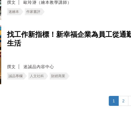
撰文
歐玲瀞（繪本教學講師）
迷繪本
作家書評
找工作新指標！新幸福企業為員工從通
生活
撰文
迷誠品內容中心
誠品專欄
人文社科
財經商業
1
2