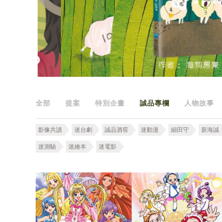
全部
提案
特別企畫
誠品專欄
人物故事
影像共讀
迷台劇
誠品酒窖
迷動漫
細田守
新海誠
迷測驗
迷繪本
迷電影