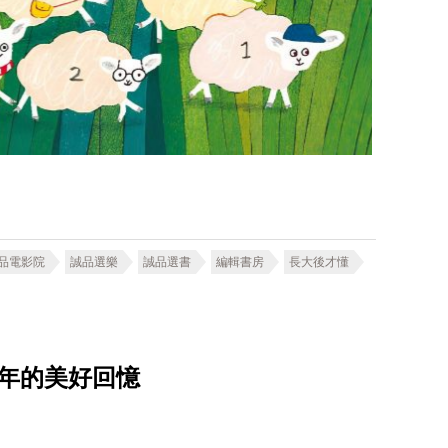
品電影院
誠品選樂
誠品選書
編輯書房
長大後才懂
年的美好回憶