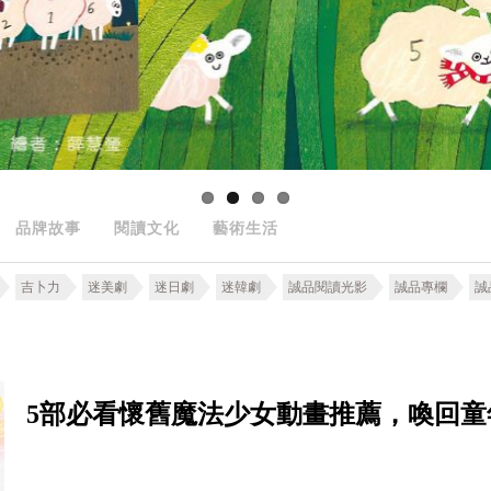
品牌故事
閱讀文化
藝術生活
吉卜力
迷美劇
迷日劇
迷韓劇
誠品閱讀光影
誠品專欄
誠
5部必看懷舊魔法少女動畫推薦，喚回童