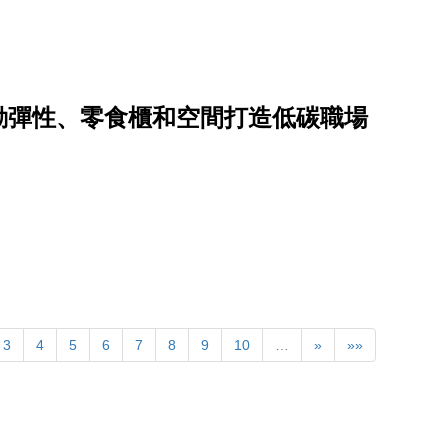
勤彈性、零食櫃和空間打造低碳職場
3
4
5
6
7
8
9
10
…
»
»»