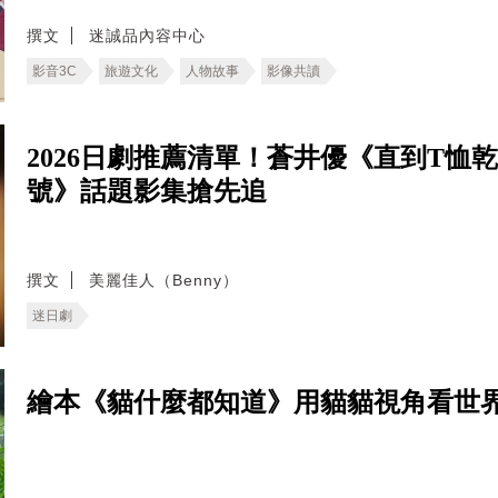
撰文
迷誠品內容中心
影音3C
旅遊文化
人物故事
影像共讀
2026日劇推薦清單！蒼井優《直到T
號》話題影集搶先追
撰文
美麗佳人（Benny）
迷日劇
繪本《貓什麼都知道》用貓貓視角看世