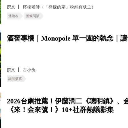
撰文
檸檬老師（「檸檬的家」粉絲頁板主）
迷繪本
圖像閱讀
酒窖專欄｜Monopole 單一園的執念
撰文
古小兔
誠品酒窖
2026台劇推薦！伊藤潤二《聰明鎮》
《來！金來號！》10+社群熱議影集