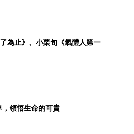
恤乾了為止》、小栗旬《氣體人第一
界，領悟生命的可貴