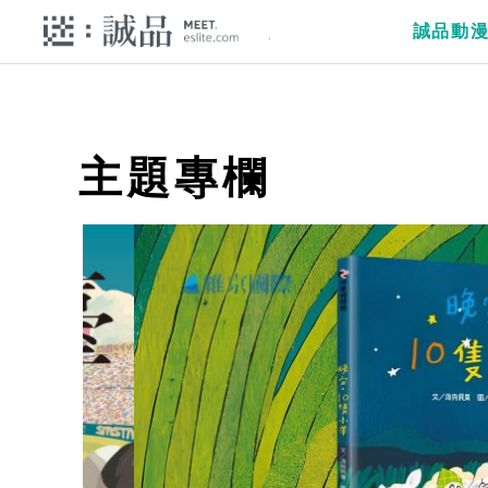
誠品動
主題專欄