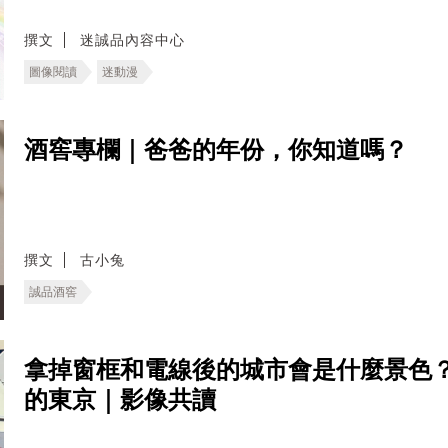
撰文
迷誠品內容中心
圖像閱讀
迷動漫
酒窖專欄｜爸爸的年份，你知道嗎？
撰文
古小兔
誠品酒窖
拿掉窗框和電線後的城市會是什麼景色
的東京｜影像共讀