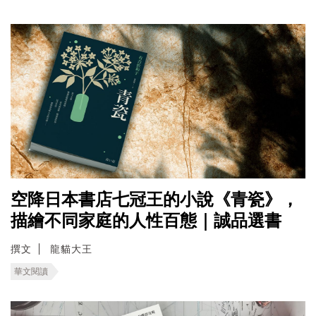
空降日本書店七冠王的小說《青瓷》，
描繪不同家庭的人性百態｜誠品選書
撰文
龍貓大王
華文閱讀