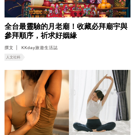
全台最靈驗的月老廟！收藏必拜廟宇與
參拜順序，祈求好姻緣
撰文
KKday旅遊生活誌
人文社科