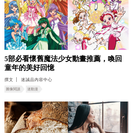
5部必看懷舊魔法少女動畫推薦，喚回
童年的美好回憶
撰文
迷誠品內容中心
圖像閱讀
迷動漫