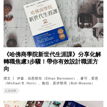
《哈佛商學院新世代生涯課》分享化解
轉職焦慮3步驟！帶你有效設計職涯方
向
撰文
伊森．伯恩斯坦（Ethan Bernstein）、麥可．霍恩
（Michael B. Horn）、鮑伯．莫伊斯塔（Bob Moesta）
人文社科