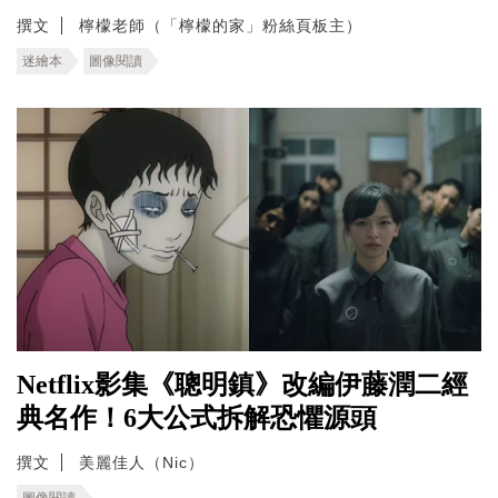
撰文
檸檬老師（「檸檬的家」粉絲頁板主）
迷繪本
圖像閱讀
Netflix影集《聰明鎮》改編伊藤潤二經
典名作！6大公式拆解恐懼源頭
撰文
美麗佳人（Nic）
圖像閱讀