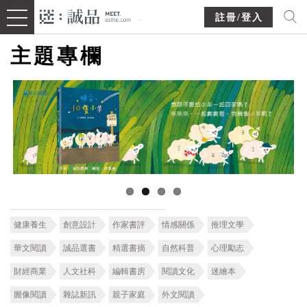
註冊/登入
主題專欄
健康養生
創意設計
作家書評
情感關係
推理文學
華文閱讀
誠品選書
精選書摘
自然科普
心理勵志
財經商業
人文社科
編輯書房
閱讀文化
迷繪本
圖像閱讀
雜誌新訊
親子家庭
外文閱讀