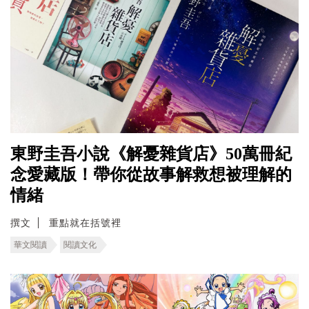
東野圭吾小說《解憂雜貨店》50萬冊紀
念愛藏版！帶你從故事解救想被理解的
情緒
撰文
重點就在括號裡
華文閱讀
閱讀文化