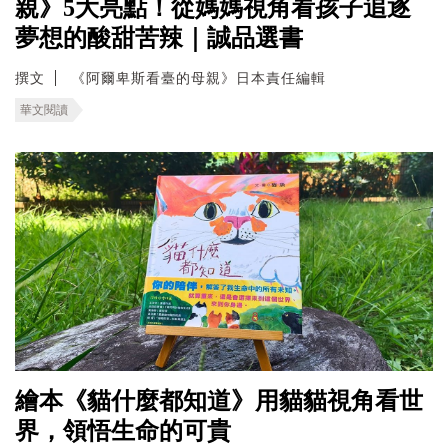
親》5大亮點！從媽媽視角看孩子追逐
夢想的酸甜苦辣｜誠品選書
撰文
《阿爾卑斯看臺的母親》日本責任編輯
華文閱讀
繪本《貓什麼都知道》用貓貓視角看世
界，領悟生命的可貴