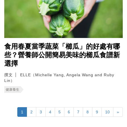
食用春夏當季蔬菜「櫛瓜」的好處有哪
些？營養師公開簡易美味的櫛瓜食譜新
選擇
撰文
ELLE（Michelle Yang, Angela Wang and Ruby
Lin）
健康養生
1
2
3
4
5
6
7
8
9
10
»