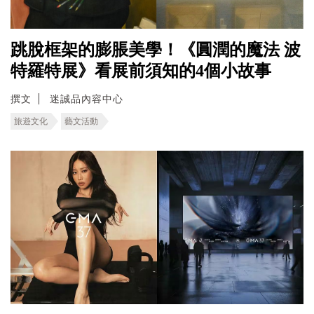
跳脫框架的膨脹美學！《圓潤的魔法 波
特羅特展》看展前須知的4個小故事
撰文
迷誠品內容中心
旅遊文化
藝文活動