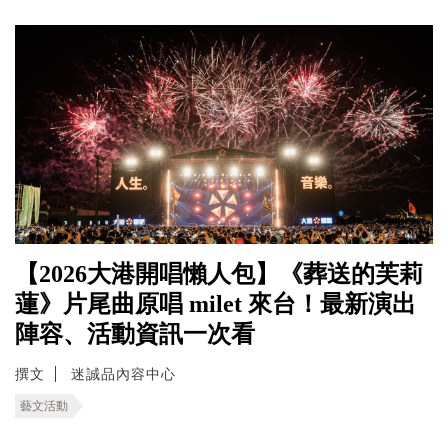
【2026大港開唱懶人包】《葬送的芙莉
蓮》片尾曲原唱 milet 來台！最新演出
陣容、活動資訊一次看
撰文
迷誠品內容中心
藝文活動