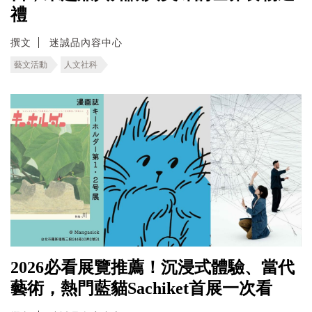
禮
撰文
迷誠品內容中心
藝文活動
人文社科
2026必看展覽推薦！沉浸式體驗、當代
藝術，熱門藍貓Sachiket首展一次看