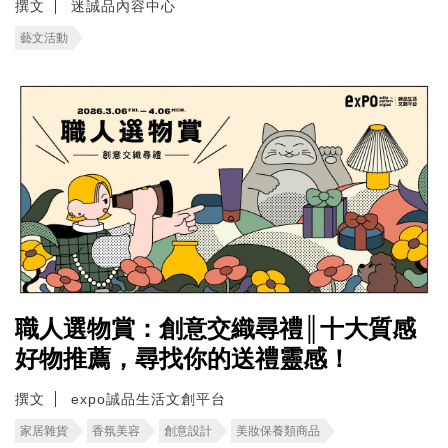
撰文
迷誠品內容中心
藝文活動
職人選物賞：創意交織尋禮║十大質感
好物推薦，尋找你的送禮靈感！
撰文
expo誠品生活文創平台
家居雜貨
香氛美容
創意設計
美妝保養類商品