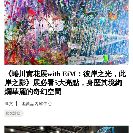
《蜷川實花展with EiM：彼岸之光，此
岸之影》展必看5大亮點，身歷其境絢
爛華麗的奇幻空間
撰文
迷誠品內容中心
藝文活動