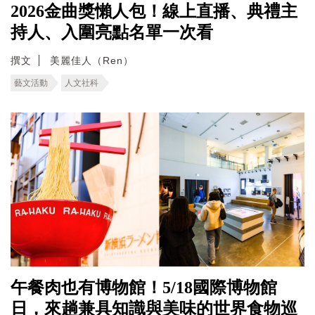
2026金曲獎懶人包！線上直播、典禮主
持人、入圍亮點名單一次看
撰文
美麗佳人（Ren）
藝文活動
人文社科
午餐肉也有博物館！5/18國際博物館
日，來趟兼具知識與美味的世界食物巡