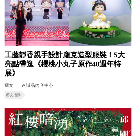
工藤靜香親手設計龐克造型服裝！5大
亮點帶逛《櫻桃小丸子原作40週年特
展》
撰文
迷誠品內容中心
藝文活動