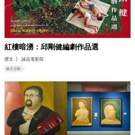
紅樓暗湧：邱剛健編劇作品選
撰文
誠品電影院
藝文活動