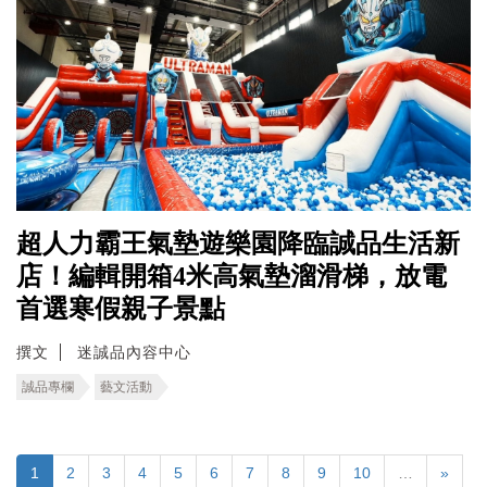
超人力霸王氣墊遊樂園降臨誠品生活新
店！編輯開箱4米高氣墊溜滑梯，放電
首選寒假親子景點
撰文
迷誠品內容中心
誠品專欄
藝文活動
1
2
3
4
5
6
7
8
9
10
…
»