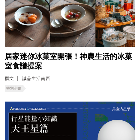
居家迷你冰菓室開張！神農生活的冰菓
室食譜提案
撰文
誠品生活南西
特別企畫