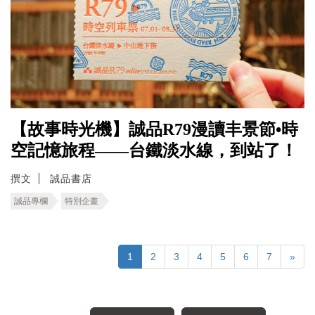
【故事時光機】誠品R79漫讀丰景節•時
空記憶旅程――台鐵淡水線，到站了！
撰文
誠品書店
誠品專欄
特別企畫
1
2
3
4
5
6
7
»