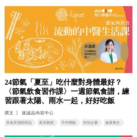
24節氣「夏至」吃什麼對身體最好？
〈節氣飲食習作課〉一週節氣食譜，練
習跟著太陽、雨水一起，好好吃飯
撰文
迷誠品內容中心
美食茶酒類商品
家居雜貨
手作體驗
特別企畫
健康養生