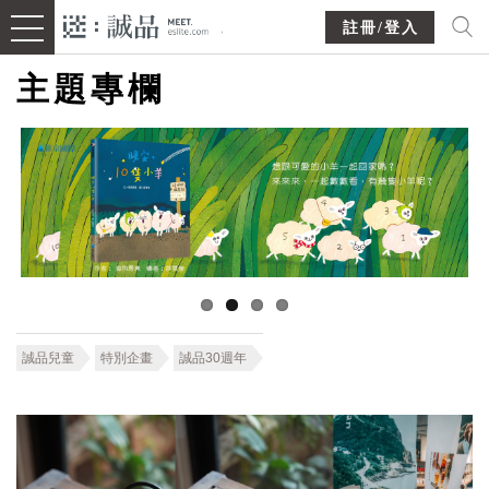
註冊/登入
主題專欄
誠品兒童
特別企畫
誠品30週年