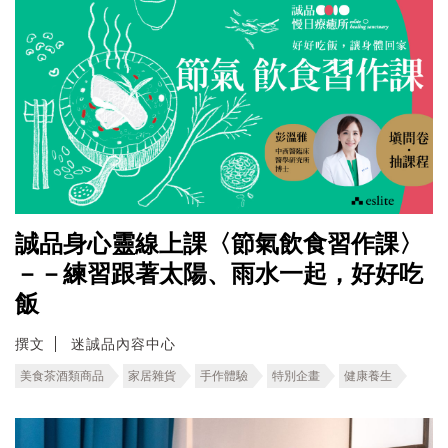
誠品身心靈線上課〈節氣飲食習作課〉
－－練習跟著太陽、雨水一起，好好吃
飯
撰文
迷誠品內容中心
美食茶酒類商品
家居雜貨
手作體驗
特別企畫
健康養生