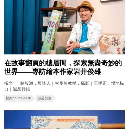
在故事翻頁的樓層間，探索無盡奇妙的
世界——專訪繪本作家岩井俊雄
撰文
歐玲瀞．與談人｜幸曼玲教授．攝影｜王弼正．場地協
力｜誠品行旅
提案on the desk
誠品兒童