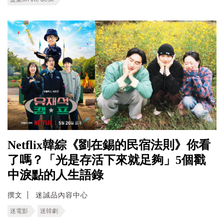
Netflix韓綜《劉在錫的民宿法則》你看
了嗎？「光是存活下來就足夠」5個戳
中淚點的人生語錄
撰文
迷誠品內容中心
迷電影
迷韓劇