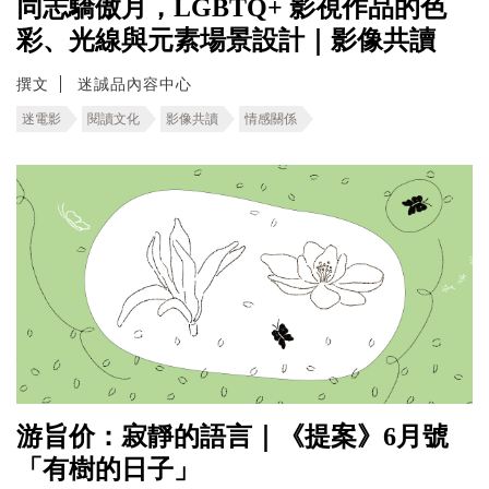
同志驕傲月，LGBTQ+ 影視作品的色
彩、光線與元素場景設計｜影像共讀
撰文
迷誠品內容中心
迷電影
閱讀文化
影像共讀
情感關係
游旨价：寂靜的語言｜《提案》6月號
「有樹的日子」