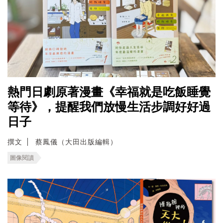
熱門日劇原著漫畫《幸福就是吃飯睡覺
等待》，提醒我們放慢生活步調好好過
日子
撰文
蔡鳳儀（大田出版編輯）
圖像閱讀