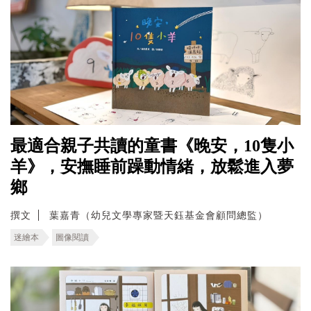
最適合親子共讀的童書《晚安，10隻小
羊》，安撫睡前躁動情緒，放鬆進入夢
鄉
撰文
葉嘉青（幼兒文學專家暨天鈺基金會顧問總監）
迷繪本
圖像閱讀