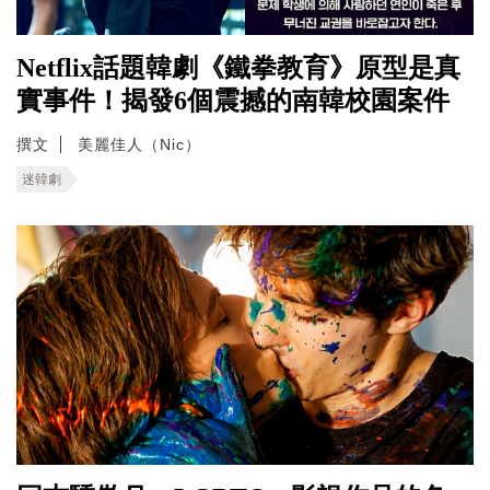
Netflix話題韓劇《鐵拳教育》原型是真
實事件！揭發6個震撼的南韓校園案件
撰文
美麗佳人（Nic）
迷韓劇