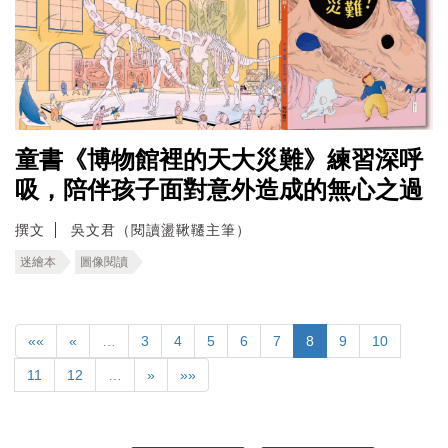
童書《博物館裡的天大災難》練習深呼
吸，陪伴孩子面對意外造成的無心之過
撰文
吳文君（閱讀盪鞦韆主筆）
迷繪本
圖像閱讀
««
«
…
3
4
5
6
7
8
9
10
11
12
…
»
»»