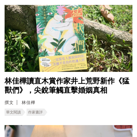
林佳樺讀直木賞作家井上荒野新作《猛
獸們》，尖銳筆觸直擊婚姻真相
撰文
林佳樺
華文閱讀
作家書評