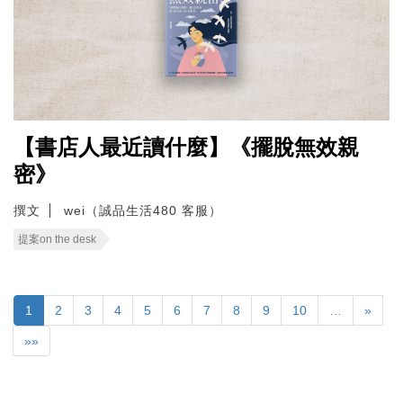
【書店人最近讀什麼】《擺脫無效親
密》
撰文
wei（誠品生活480 客服）
提案on the desk
1
2
3
4
5
6
7
8
9
10
…
»
»»