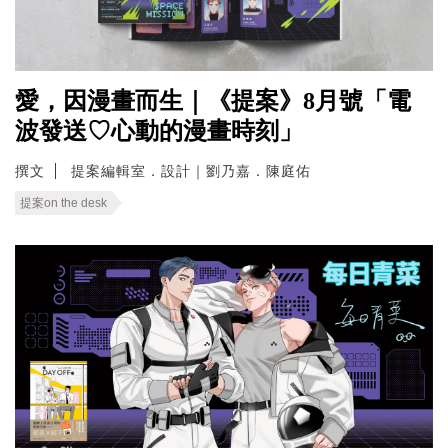
愛，因漫畫而生｜《提案》8月號「電
波發送♡心動的漫畫時刻」
撰文
提案編輯室．設計｜劉乃嘉．陳庭佑
提案on the desk