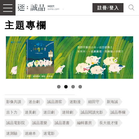
註冊/登入
主題專欄
影像共讀
迷台劇
誠品酒窖
迷動漫
細田守
新海誠
吉卜力
迷美劇
迷日劇
迷韓劇
誠品閱讀光影
誠品專欄
誠品電影院
誠品選樂
誠品選書
編輯書房
長大後才懂
迷測驗
迷繪本
迷電影