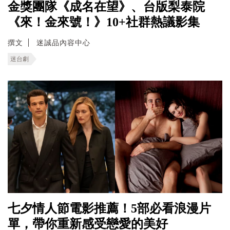
金獎團隊《成名在望》、台版梨泰院
《來！金來號！》10+社群熱議影集
撰文
迷誠品內容中心
迷台劇
七夕情人節電影推薦！5部必看浪漫片
單，帶你重新感受戀愛的美好