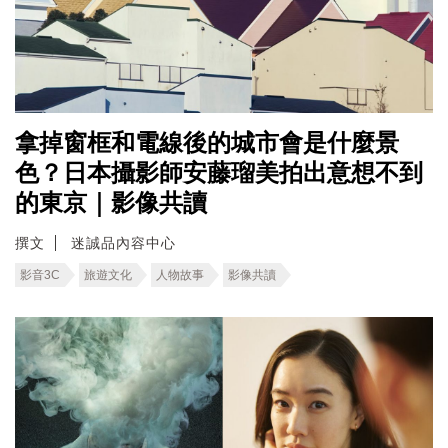
拿掉窗框和電線後的城市會是什麼景
色？日本攝影師安藤瑠美拍出意想不到
的東京｜影像共讀
撰文
迷誠品內容中心
影音3C
旅遊文化
人物故事
影像共讀