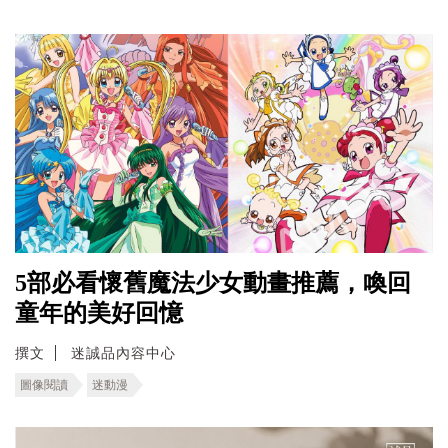
5部必看懷舊魔法少女動畫推薦，喚回
童年的美好回憶
撰文
迷誠品內容中心
圖像閱讀
迷動漫