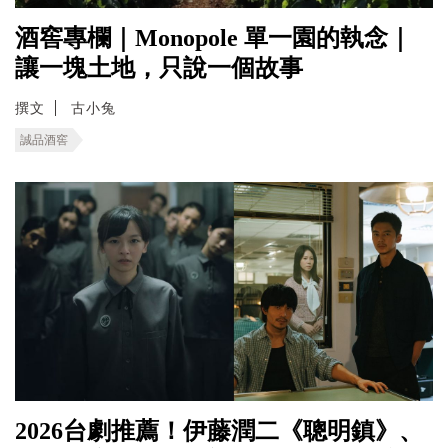
酒窖專欄｜Monopole 單一園的執念｜
讓一塊土地，只說一個故事
撰文
古小兔
誠品酒窖
2026台劇推薦！伊藤潤二《聰明鎮》、