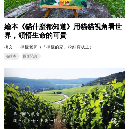
繪本《貓什麼都知道》用貓貓視角看世
界，領悟生命的可貴
撰文
檸檬老師（「檸檬的家」粉絲頁板主）
迷繪本
圖像閱讀