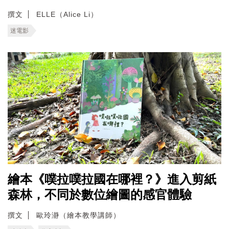
撰文
ELLE（Alice Li）
迷電影
繪本《噗拉噗拉國在哪裡？》進入剪紙
森林，不同於數位繪圖的感官體驗
撰文
歐玲瀞（繪本教學講師）