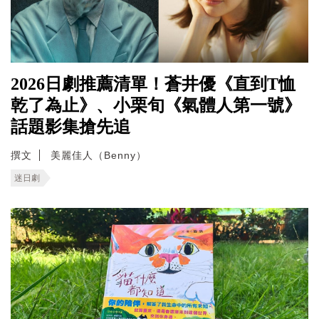
2026日劇推薦清單！蒼井優《直到T恤
乾了為止》、小栗旬《氣體人第一號》
話題影集搶先追
撰文
美麗佳人（Benny）
迷日劇