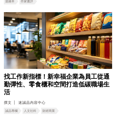
迷繪本
作家書評
找工作新指標！新幸福企業為員工從通
勤彈性、零食櫃和空間打造低碳職場生
活
撰文
迷誠品內容中心
誠品專欄
人文社科
財經商業