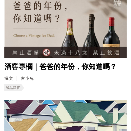
酒窖專欄｜爸爸的年份，你知道嗎？
撰文
古小兔
誠品酒窖