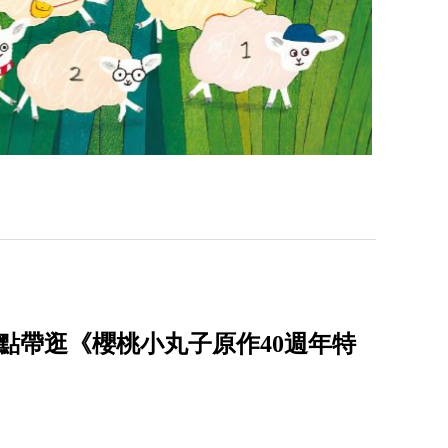
點帶逛《櫻桃小丸子原作40週年特