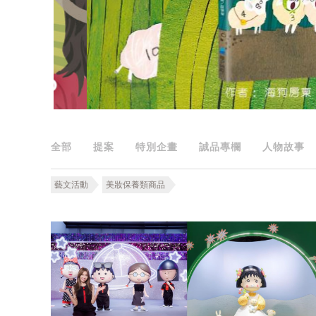
全部
提案
特別企畫
誠品專欄
人物故事
藝文活動
美妝保養類商品