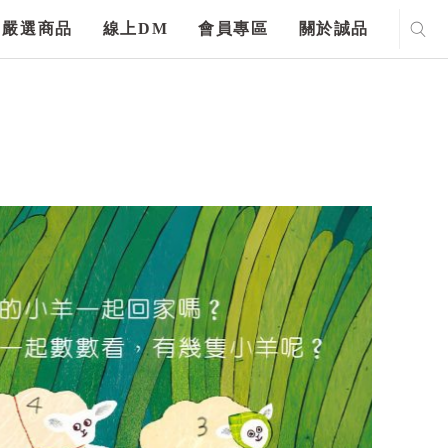
嚴選商品
線上DM
會員專區
關於誠品