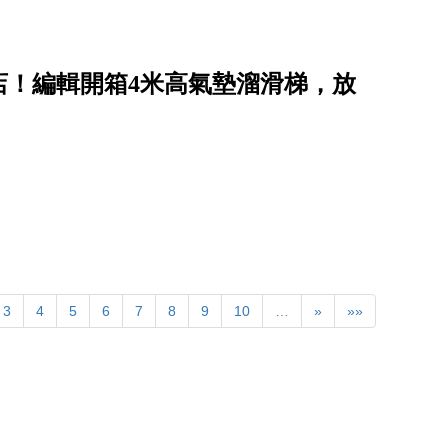
店！編輯開箱4米高氣墊溜滑梯，放
3
4
5
6
7
8
9
10
…
»
»»