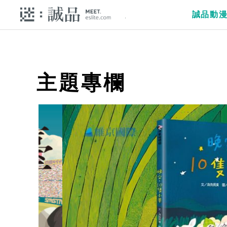
誠品動
主題專欄