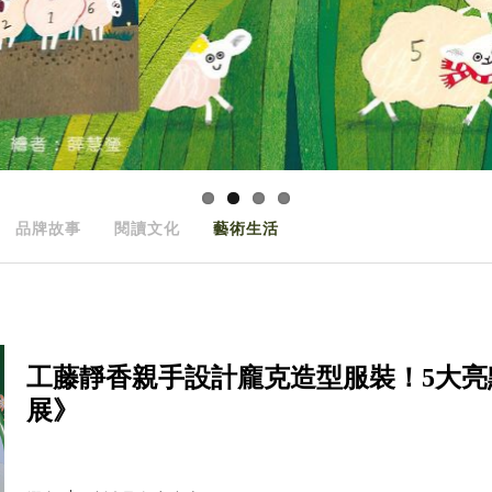
品牌故事
閱讀文化
藝術生活
工藤靜香親手設計龐克造型服裝！5大亮
展》