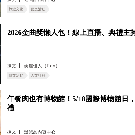
旅遊文化
藝文活動
2026金曲獎懶人包！線上直播、典禮
撰文
美麗佳人（Ren）
藝文活動
人文社科
午餐肉也有博物館！5/18國際博物館
禮
撰文
迷誠品內容中心