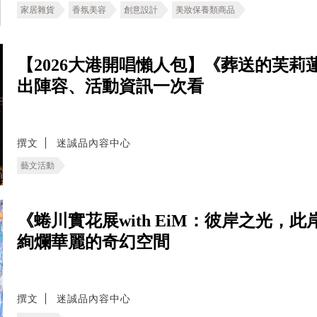
家居雜貨
香氛美容
創意設計
美妝保養類商品
【2026大港開唱懶人包】《葬送的芙莉蓮》
出陣容、活動資訊一次看
撰文
迷誠品內容中心
藝文活動
《蜷川實花展with EiM：彼岸之光，
絢爛華麗的奇幻空間
撰文
迷誠品內容中心