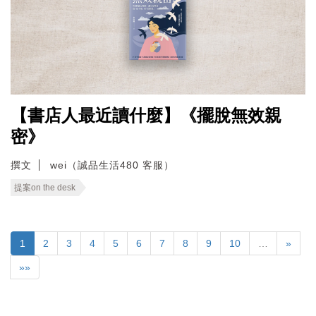
【書店人最近讀什麼】《擺脫無效親
密》
撰文
wei（誠品生活480 客服）
提案on the desk
1
2
3
4
5
6
7
8
9
10
…
»
»»