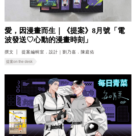
愛，因漫畫而生｜《提案》8月號「電
波發送♡心動的漫畫時刻」
撰文
提案編輯室．設計｜劉乃嘉．陳庭佑
提案on the desk