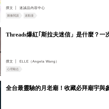
撰文
迷誠品內容中心
圖像閱讀
迷動漫
Threads爆紅｢斯拉夫迷信」是什麼
撰文
ELLE（Angela Wang）
心理勵志
全台最靈驗的月老廟！收藏必拜廟宇與