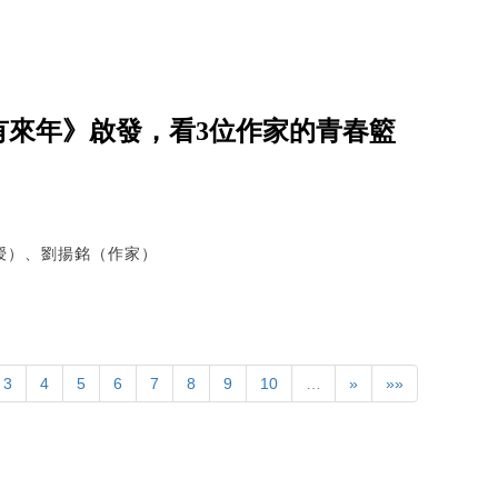
有來年》啟發，看3位作家的青春籃
授）、劉揚銘（作家）
3
4
5
6
7
8
9
10
…
»
»»