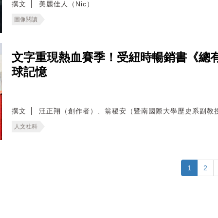
撰文
美麗佳人（Nic）
圖像閱讀
文字重現熱血賽季！受紐時暢銷書《總
球記憶
撰文
汪正翔（創作者）、翁稷安（暨南國際大學歷史系副教
人文社科
1
2