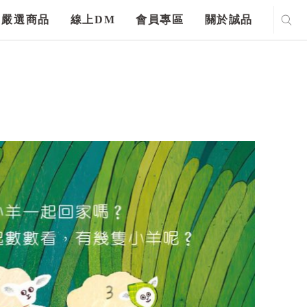
嚴選商品
線上DM
會員專區
關於誠品