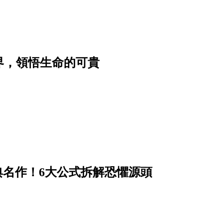
界，領悟生命的可貴
經典名作！6大公式拆解恐懼源頭