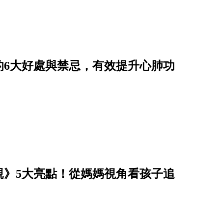
的6大好處與禁忌，有效提升心肺功
親》5大亮點！從媽媽視角看孩子追