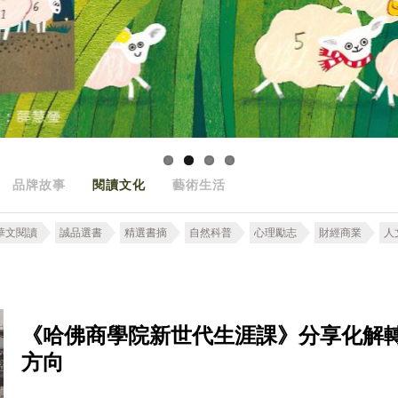
品牌故事
閱讀文化
藝術生活
華文閱讀
誠品選書
精選書摘
自然科普
心理勵志
財經商業
人
《哈佛商學院新世代生涯課》分享化解
方向