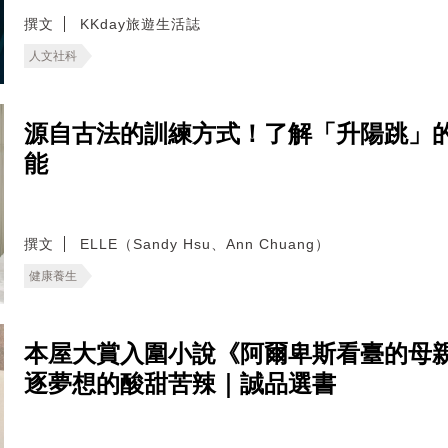
撰文
KKday旅遊生活誌
人文社科
源自古法的訓練方式！了解「升陽跳」
能
撰文
ELLE（Sandy Hsu、Ann Chuang）
健康養生
本屋大賞入圍小說《阿爾卑斯看臺的母
逐夢想的酸甜苦辣｜誠品選書