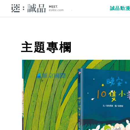
誠品動
主題專欄