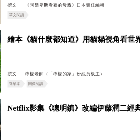
撰文
《阿爾卑斯看臺的母親》日本責任編輯
華文閱讀
繪本《貓什麼都知道》用貓貓視角看世
撰文
檸檬老師（「檸檬的家」粉絲頁板主）
迷繪本
圖像閱讀
Netflix影集《聰明鎮》改編伊藤潤二