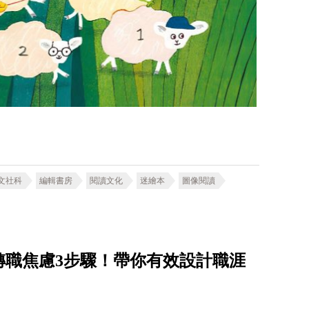
文社科
編輯書房
閱讀文化
迷繪本
圖像閱讀
轉職焦慮3步驟！帶你有效設計職涯