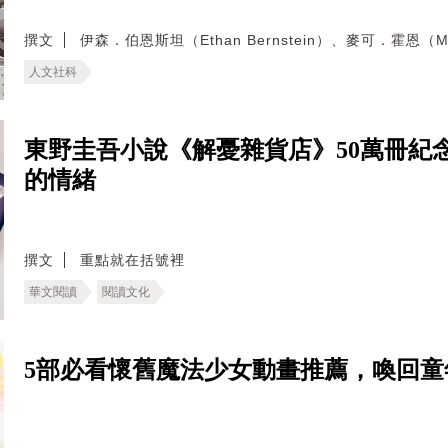
撰文
伊森．伯恩斯坦（Ethan Bernstein）、麥可．霍恩（Mic
人文社科
東野圭吾小說《解憂雜貨店》50萬冊紀
的情緒
撰文
重點就在括號裡
華文閱讀
閱讀文化
5部必看懷舊魔法少女動畫推薦，喚回童