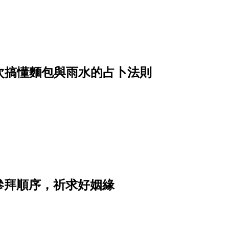
？一次搞懂麵包與雨水的占卜法則
參拜順序，祈求好姻緣