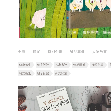
全部
提案
特別企畫
誠品專欄
人物故事
健康養生
創意設計
作家書評
情感關係
推理文學
雜誌新訊
親子家庭
外文閱讀