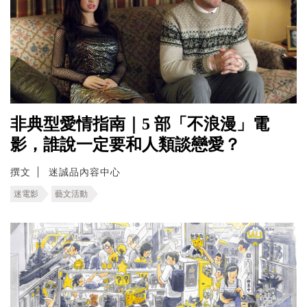
非典型愛情指南｜5 部「不浪漫」電
影，誰說一定要和人類談戀愛？
撰文
迷誠品內容中心
迷電影
藝文活動