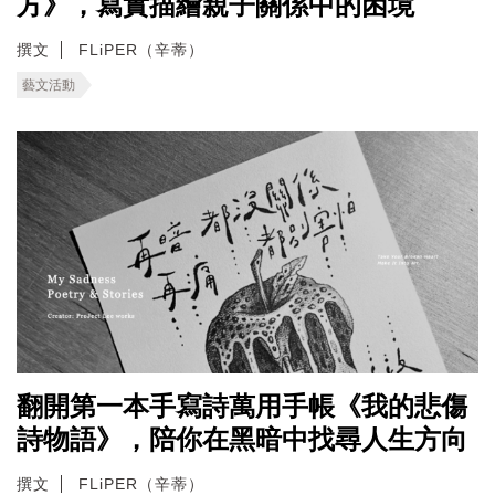
方》，寫實描繪親子關係中的困境
撰文
FLiPER（辛蒂）
藝文活動
翻開第一本手寫詩萬用手帳《我的悲傷
詩物語》，陪你在黑暗中找尋人生方向
撰文
FLiPER（辛蒂）