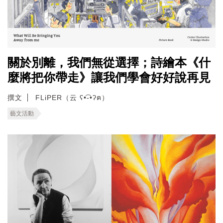
關於別離，我們無從選擇；詩繪本《什
麼將把你帶走》讓我們學會好好說再見
撰文
FLiPER（云 ʕ•͡-•ʔฅ）
藝文活動