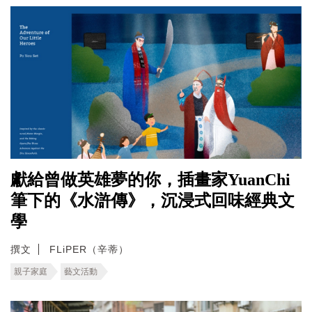
獻給曾做英雄夢的你，插畫家YuanChi
筆下的《水滸傳》，沉浸式回味經典文
學
撰文
FLiPER（辛蒂）
親子家庭
藝文活動