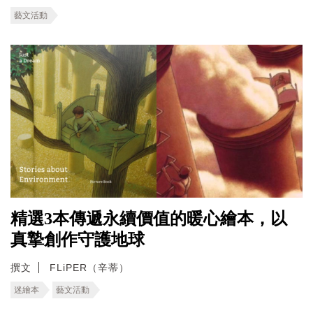
藝文活動
精選3本傳遞永續價值的暖心繪本，以
真摯創作守護地球
撰文
FLiPER（辛蒂）
迷繪本
藝文活動