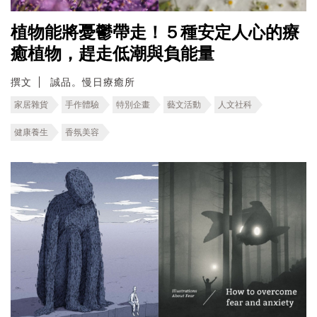
植物能將憂鬱帶走！５種安定人心的療
癒植物，趕走低潮與負能量
撰文
誠品。慢日療癒所
家居雜貨
手作體驗
特別企畫
藝文活動
人文社科
健康養生
香氛美容