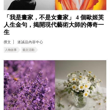
「我是畫家，不是女畫家」 4 個歐姬芙
人生金句，揭開現代藝術大師的傳奇一
生
撰文
迷誠品內容中心
人物故事
藝文活動