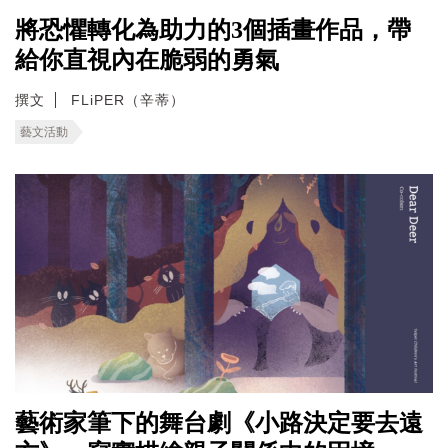
將恐懼轉化為助力的3個插畫作品，帶
給你直視內在脆弱的勇氣
撰文
FLiPER（辛蒂）
藝文活動
藝術家筆下的舞台劇《小路決定要去遠