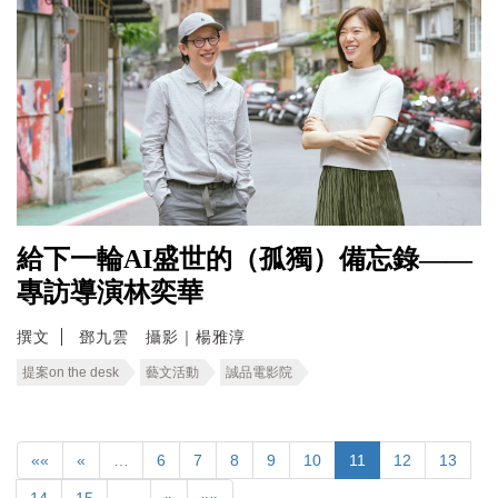
給下一輪AI盛世的（孤獨）備忘錄——
專訪導演林奕華
撰文
鄧九雲 攝影｜楊雅淳
提案on the desk
藝文活動
誠品電影院
««
«
…
6
7
8
9
10
11
12
13
14
15
…
»
»»