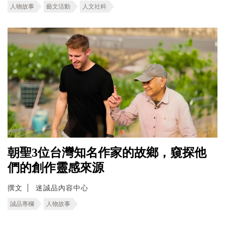
人物故事
藝文活動
人文社科
朝聖3位台灣知名作家的故鄉，窺探他
們的創作靈感來源
撰文
迷誠品內容中心
誠品專欄
人物故事