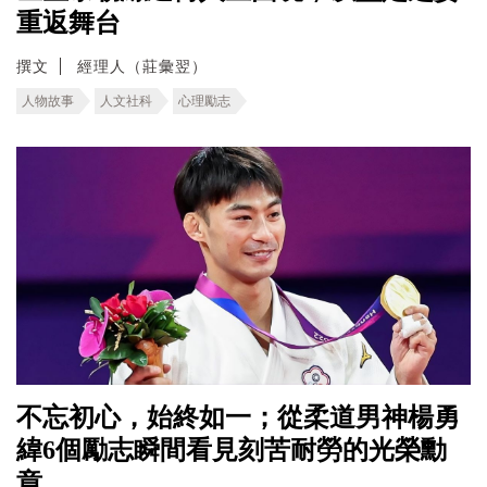
重返舞台
撰文
經理人（莊彙翌）
人物故事
人文社科
心理勵志
不忘初心，始終如一；從柔道男神楊勇
緯6個勵志瞬間看見刻苦耐勞的光榮勳
章