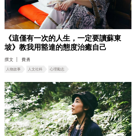
《這僅有一次的人生，一定要讀蘇東
坡》教我用豁達的態度治癒自己
撰文
費勇
人物故事
人文社科
心理勵志