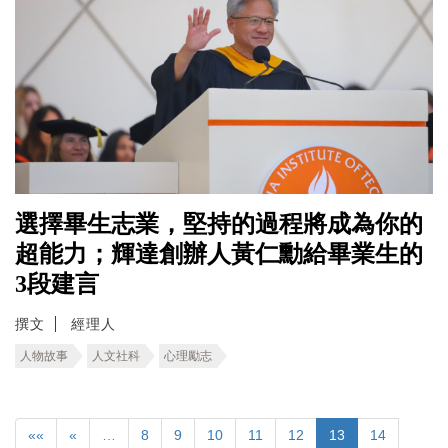
選擇畢生志業，堅持的過程將成為你的
超能力；輝達創辦人黃仁勳給畢業生的
3段建言
撰文
經理人
人物故事
人文社科
心理勵志
««
«
…
8
9
10
11
12
13
14