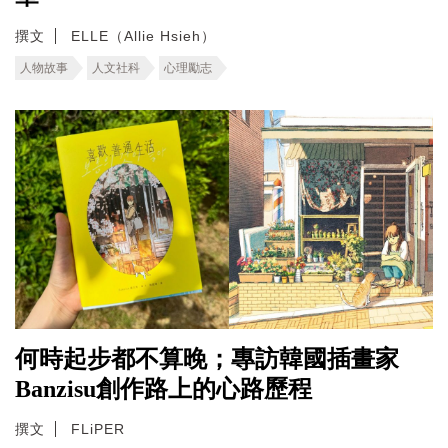
撰文
ELLE（Allie Hsieh）
人物故事
人文社科
心理勵志
何時起步都不算晚；專訪韓國插畫家
Banzisu創作路上的心路歷程
撰文
FLiPER