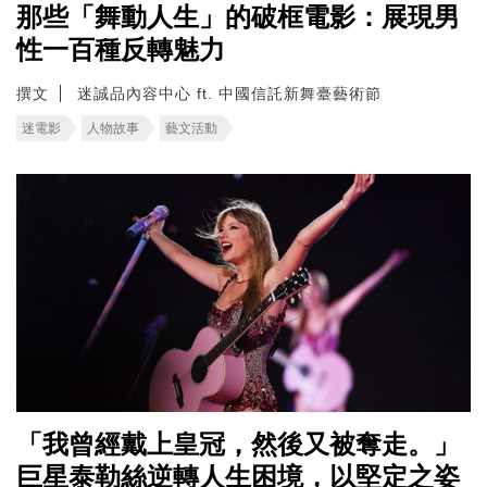
那些「舞動人生」的破框電影：展現男
性一百種反轉魅力
撰文
迷誠品內容中心 ft. 中國信託新舞臺藝術節
迷電影
人物故事
藝文活動
「我曾經戴上皇冠，然後又被奪走。」
巨星泰勒絲逆轉人生困境，以堅定之姿