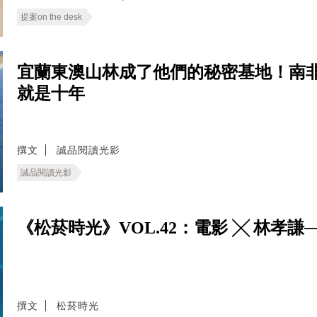
提案on the desk
宜蘭東澳山林成了他們的秘密基地！南
就是十年
撰文
誠品閱讀光影
誠品閱讀光影
《松菸時光》VOL.42：電影 ╳ 林孝謙
撰文
松菸時光