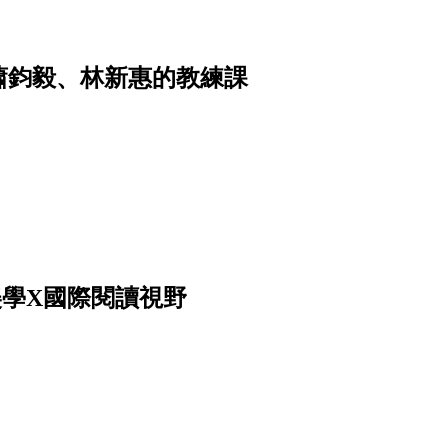
蕭鈞毅、林新惠的教練課
美學X國際閱讀視野