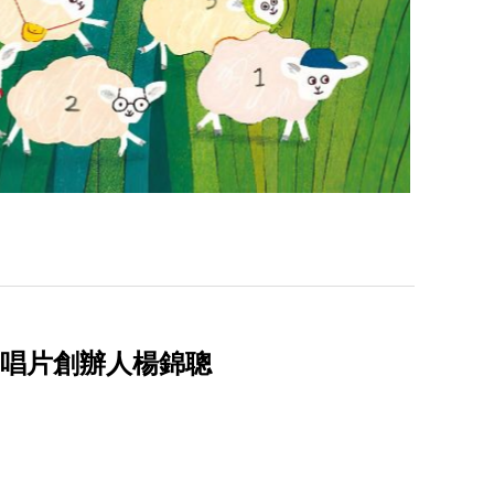
潮唱片創辦人楊錦聰