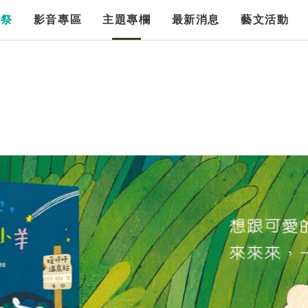
漫祭
影音專區
主題專欄
最新消息
藝文活動