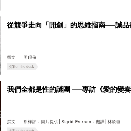
從競爭走向「開創」的思維指南──誠品
撰文
周碩倫
提案on the desk
我們全都是性的謎團 ──專訪《愛的變
撰文
孫梓評．圖片提供│Sigrid Estrada．翻譯│林欣璇