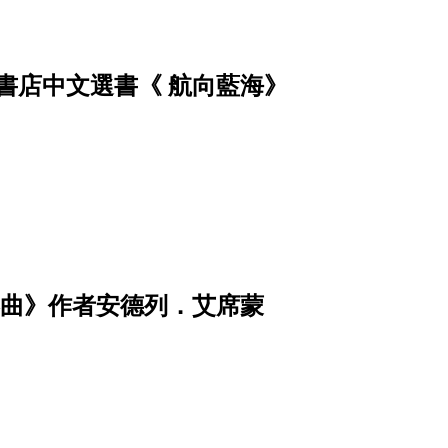
書店中文選書《 航向藍海》
奏曲》作者安德列．艾席蒙