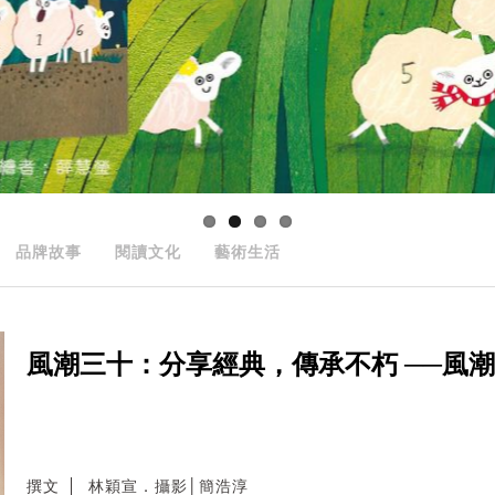
品牌故事
閱讀文化
藝術生活
風潮三十：分享經典，傳承不朽 ──風
撰文
林穎宣．攝影│簡浩淳