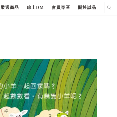
嚴選商品
線上DM
會員專區
關於誠品