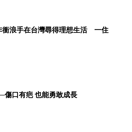
非衝浪手在台灣尋得理想生活 一住
──傷口有疤 也能勇敢成長