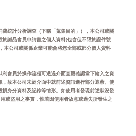
消費統計分析調查（下稱「蒐集目的」），本公司或關
載於誠品會員申請書之個人資料(包含但不限於證件號
內，本公司或關係企業可能會將您全部或部分個人資料
以利會員於操作流程可透過介面直觀確認當下輸入之資
訊，故本公司未於介面中就前述資訊進行部分遮蔽。使
毀損身分資料及記錄等情形。如使用者發現前述狀況發
冒用或盜用之事實，惟若因使用者故意或過失所發生之