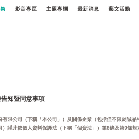
漫祭
影音專區
主題專欄
最新消息
藝文活動
護告知暨同意事項
份有限公司（下稱「本公司」）及關係企業（包括但不限於誠品
司）謹此依個人資料保護法（下稱「個資法」）第8條及第9條規