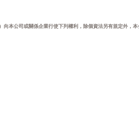
-798）向本公司或關係企業行使下列權利，除個資法另有規定外