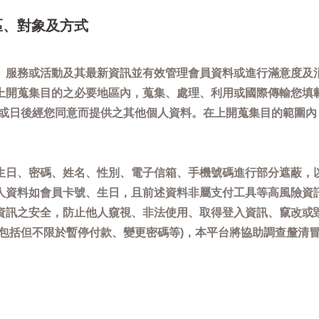
區、對象及方式
、服務或活動及其最新資訊並有效管理會員資料或進行滿意度及
上開蒐集目的之必要地區內，蒐集、處理、利用或國際傳輸您填
)或日後經您同意而提供之其他個人資料。在上開蒐集目的範圍
生日、密碼、姓名、性別、電子信箱、手機號碼進行部分遮蔽，
人資料如會員卡號、生日，且前述資料非屬支付工具等高風險資
資訊之安全，防止他人窺視、非法使用、取得登入資訊、竄改或
(包括但不限於暫停付款、變更密碼等)，本平台將協助調查釐清