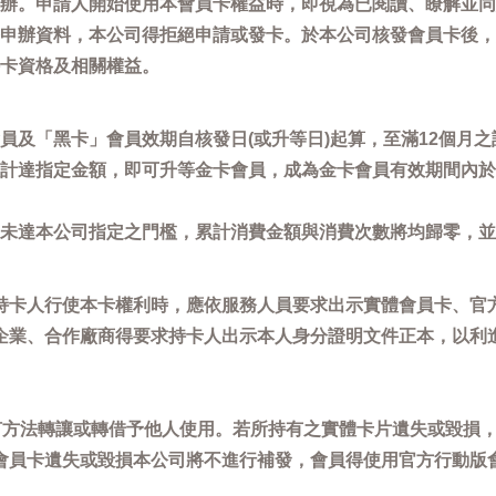
辦。申請人開始使用本會員卡權益時，即視為已閱讀、瞭解並同
申辦資料，本公司得拒絕申請或發卡。於本公司核發會員卡後，
卡資格及相關權益。
員及「黑卡」會員效期自核發日(或升等日)起算，至滿12個月之
計達指定金額，即可升等金卡會員，成為金卡會員有效期間內於
未達本公司指定之門檻，累計消費金額與消費次數將均歸零，並
持卡人行使本卡權利時，應依服務人員要求出示實體會員卡、官
企業、合作廠商得要求持卡人出示本人身分證明文件正本，以利
任何方法轉讓或轉借予他人使用。若所持有之實體卡片遺失或毀損
會員卡遺失或毀損本公司將不進行補發，會員得使用官方行動版