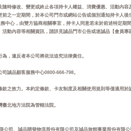
及隨時修改、變更或終止各項持卡人權益、消費優惠、活動內容
更前之一定期間，於本公司門市或網站公告或個別通知持卡人後
客服務中心，由雙方協商相關事宜，持卡人同意若未於前述特定期
動內容等相關資訊，請詳見誠品門市公告或迷誠品【會員專區】訊息：
。
行為，違反者本公司將依法追究法律責任。
品顧客服務中心0800-666-798。
條款之效力。本約定條款、卡友制度及相關使用規則等僅適用於
灣臺北地方法院為管轄法院。
限公司、誠品開發物流股份有限公司及誠品旅館事業股份有限公