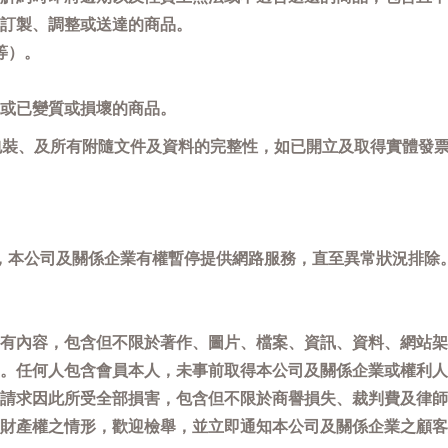
訂製、調整或送達的商品。
等）。
或已變質或損壞的商品。
包裝、及所有附隨文件及資料的完整性，如已開立及取得實體發票
，本公司及關係企業有權暫停提供網路服務，直至異常狀況排除
有內容，包含但不限於著作、圖片、檔案、資訊、資料、網站架
。任何人包含會員本人，未事前取得本公司及關係企業或權利人
請求因此所受全部損害，包含但不限於商譽損失、裁判費及律師
權之情形，歡迎檢舉，並立即通知本公司及關係企業之顧客服務中心(