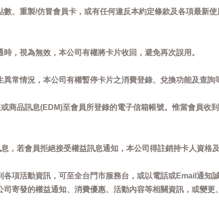
點數、重製/仿冒會員卡，或有任何違反本約定條款及各項最新使
通時，視為無效，本公司有權將卡片收回，避免再次誤用。
生異常情況，本公司有權暫停卡片之消費登錄、兌換功能及查詢
或商品訊息(EDM)至會員所登錄的電子信箱帳號。惟當會員收
訊息，若會員拒絕接受權益訊息通知，本公司得註銷持卡人資格
各項活動資訊，可至全台門市服務台，或以電話或Email通知
公司寄發的權益通知、消費優惠、活動內容等相關資訊，或變更
。