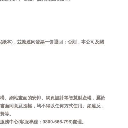
(紙本)，並應連同發票一併退回；否則，本公司及關
。
構、網站畫面的安排、網頁設計等智慧財產權，屬於
書面同意及授權，均不得以任何方式使用。如違反，
費等。
客服專線：0800-666-798)處理。