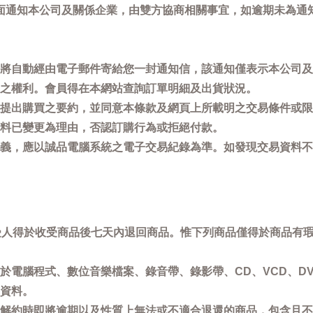
面通知本公司及關係企業，由雙方協商相關事宜，如逾期未為通
將自動經由電子郵件寄給您一封通知信，該通知僅表示本公司及
之權利。會員得在本網站查詢訂單明細及出貨狀況。
提出購買之要約，並同意本條款及網頁上所載明之交易條件或限
料已變更為理由，否認訂購行為或拒絕付款。
義，應以誠品電腦系統之電子交易紀錄為準。如發現交易資料不
買受人得於收受商品後七天內退回商品。惟下列商品僅得於商品有
於電腦程式、數位音樂檔案、錄音帶、錄影帶、CD、VCD、DV
資料。
解約時即將逾期以及性質上無法或不適合退還的商品，包含且不