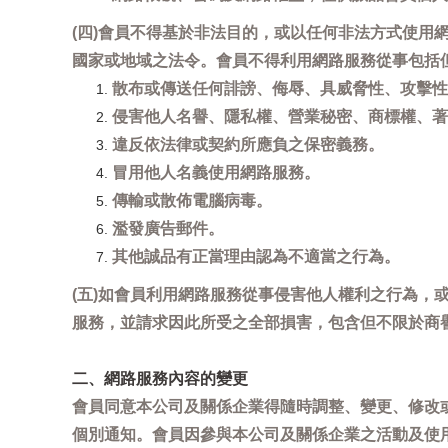
(四)會員不得基於非法目的，或以任何非法方式使
國家或地域之法令。會員不得利用網路服務從事包括
散布或傳送任何誹謗、侮辱、具威脅性、攻擊性
侵害他人名譽、隱私權、營業秘密、商標權、著
違反依法律或契約所應負之保密義務。
冒用他人名義使用網路服務。
傳輸或散佈電腦病毒。
濫發廣告郵件。
其他誠品有正當理由認為不適當之行為。
(五)如會員利用網路服務從事侵害他人權利之行為
服務，並請求因此所受之全部損害，包含但不限於商
二、網路服務內容的變更
會員同意本公司及關係企業得隨時調整、變更、修改
個別通知。會員因參與本公司及關係企業之活動及使