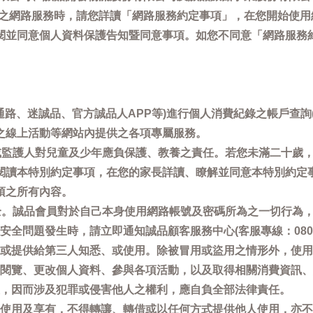
供之網路服務時，請您詳讀「網路服務約定事項」，在您開始使
閱並同意個人資料保護告知暨同意事項。如您不同意「網路服務
通路、迷誠品、官方誠品人APP等)進行個人消費紀錄之帳戶查
之線上活動等網站內提供之各項專屬服務。
母或監護人對兒童及少年應負保護、教養之責任。若您未滿二十歲
閱讀本特別約定事項，在您的家長詳讀、瞭解並同意本特別約定
項之所有內容。
安全。誠品會員對於自己本身使用網路帳號及密碼所為之一切行為
問題發生時，請立即通知誠品顧客服務中心(客服專線：0800-66
或提供給第三人知悉、或使用。除被冒用或盜用之情形外，使用
閱覽、更改個人資料、參與各項活動，以及取得相關消費資訊、
，因而涉及犯罪或侵害他人之權利，應自負全部法律責任。
使用及享有，不得轉讓、轉借或以任何方式提供他人使用，亦不