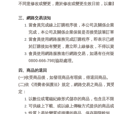
不同意修改或變更，應於修改或變更生效日前，以書
三、網路交易須知
當會員完成線上訂購程序後，本公司及關係企業
完成，本公司及關係企業保留是否接受該筆訂單
當會員使用網路服務完成訂購程序，即表示已經
於訂購後如有變更，應立即上線修改，不得以資
會員使用網路服務進行網路交易，如遇有任何疑
0800-666-798)協助處理。
四、商品的退回
(一)收受商品後，如發現商品有瑕疵，得退回商品。
(二)依《消費者保護法》規定，網路交易之商品，
定：
以數位或電磁紀錄形式儲存的商品，包含且不限
可供線上下載、或以線上傳輸方式提供的商品或
性質上易於變質或損壞的商品、保存期限較短、