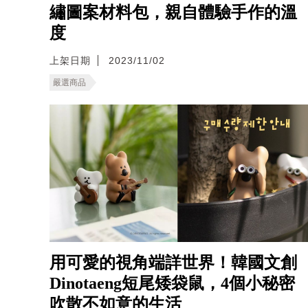
繡圖案材料包，親自體驗手作的溫
度
上架日期
2023/11/02
嚴選商品
用可愛的視角端詳世界！韓國文創
Dinotaeng短尾矮袋鼠，4個小秘密
吹散不如意的生活