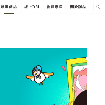
嚴選商品
線上DM
會員專區
關於誠品