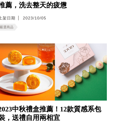
推薦，洗去整天的疲憊
上架日期
2023/10/05
嚴選商品
2023中秋禮盒推薦！12款質感系包
裝，送禮自用兩相宜