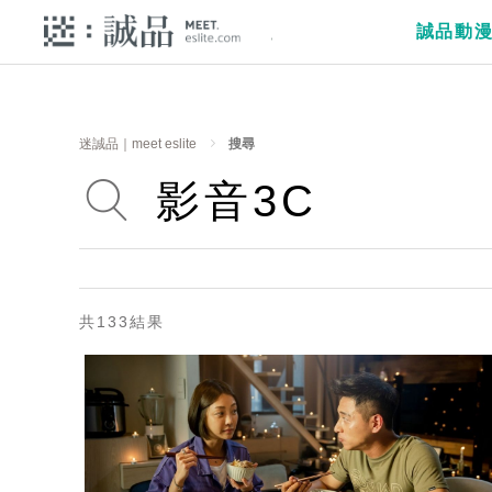
誠品動
迷誠品｜meet eslite
搜尋
共133結果