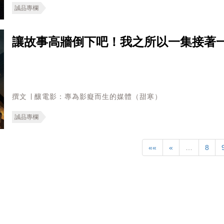
誠品專欄
讓故事高牆倒下吧！我之所以一集接著
撰文 ∣ 釀電影：專為影癡而生的媒體（甜寒）
誠品專欄
««
«
…
8