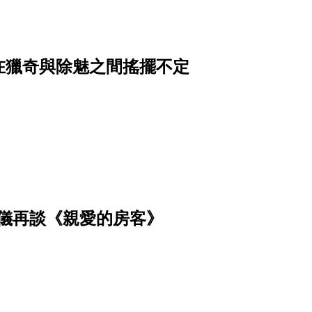
在獵奇與除魅之間搖擺不定
儀再談《親愛的房客》