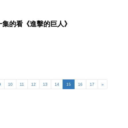
一集的看《進擊的巨人》
9
10
11
12
13
14
15
16
17
»