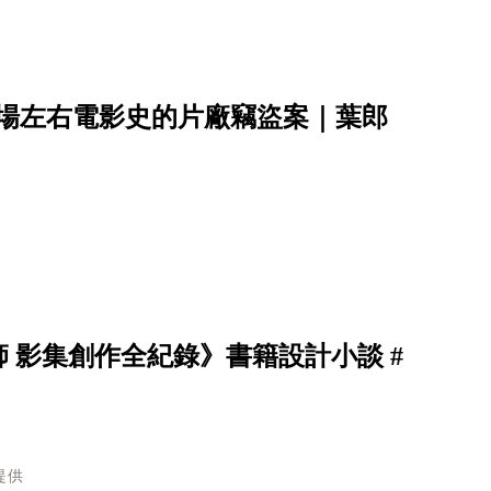
：一場左右電影史的片廠竊盜案｜葉郎
 影集創作全紀錄》書籍設計小談 #
提供