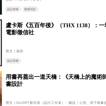
誠品專欄
圖像閱讀
盧卡斯《五百年後》（THX 1138）
電影徵信社
撰文 ∣ 葉郎
誠品專欄
用書再蓋出一道天橋：《天橋上的魔術師
書設計
撰文 ∣ DotSRT蔡尚儒（設計工作者）・圖說｜公視、原子映象