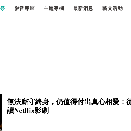
漫祭
影音專區
主題專欄
最新消息
藝文活動
無法廝守終身，仍值得付出真心相愛：從
讀Netflix影劇