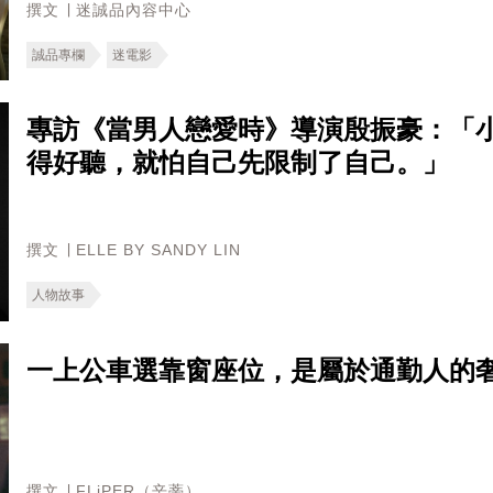
撰文 ∣ 迷誠品內容中心
誠品專欄
迷電影
專訪《當男人戀愛時》導演殷振豪：「
得好聽，就怕自己先限制了自己。」
撰文 ∣ ELLE BY SANDY LIN
人物故事
一上公車選靠窗座位，是屬於通勤人的
撰文 ∣ FLiPER（辛蒂）