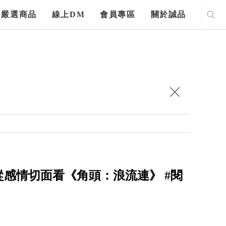
嚴選商品
線上DM
會員專區
關於誠品
感情切面看《角頭：浪流連》 #閱