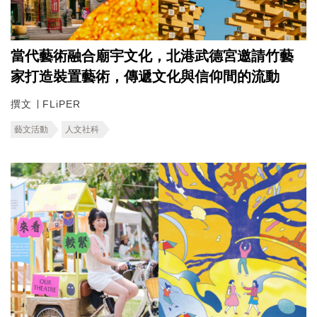
當代藝術融合廟宇文化，北港武德宮邀請竹藝
家打造裝置藝術，傳遞文化與信仰間的流動
撰文 ∣ FLiPER
藝文活動
人文社科