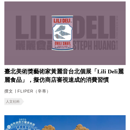
臺北美術獎藝術家黃麗音台北個展「Lili Deli麗
麗食品」，擬仿商店審視速成的消費習慣
撰文 ∣ FLIPER（辛蒂）
人文社科