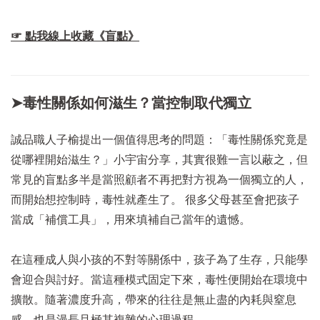
☞ 點我線上收藏《盲點》
➤毒性關係如何滋生？當控制取代獨立
誠品職人子榆提出一個值得思考的問題：「毒性關係究竟是
從哪裡開始滋生？」小宇宙分享，其實很難一言以蔽之，但
常見的盲點多半是當照顧者不再把對方視為一個獨立的人，
而開始想控制時，毒性就產生了。 很多父母甚至會把孩子
當成「補償工具」，用來填補自己當年的遺憾。
在這種成人與小孩的不對等關係中，孩子為了生存，只能學
會迎合與討好。當這種模式固定下來，毒性便開始在環境中
擴散。隨著濃度升高，帶來的往往是無止盡的內耗與窒息
感，也是漫長且極其複雜的心理過程。