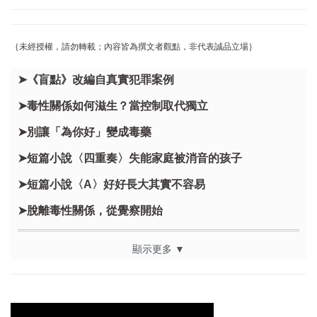
｛未經授權，請勿轉載；內容皆為撰文者觀點，非代表誠品立場｝
➤《盲點》改編自真實犯罪案例
➤毒性關係如何滋生？當控制取代獨立
➤別讓「為你好」變成毒藥
➤短篇小說〈四重奏〉失能家庭被消音的孩子
➤短篇小說〈A〉好好長大其實不容易
➤脫離毒性關係，從覺察開始
顯示更多 ▼