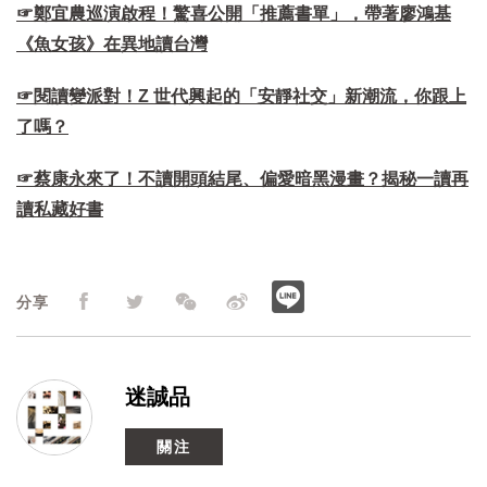
☞鄭宜農巡演啟程！驚喜公開「推薦書單」，帶著廖鴻基
《魚女孩》在異地讀台灣
☞閱讀變派對！Z 世代興起的「安靜社交」新潮流，你跟上
了嗎？
☞蔡康永來了！不讀開頭結尾、偏愛暗黑漫畫？揭秘一讀再
讀私藏好書
分享
迷誠品
關注