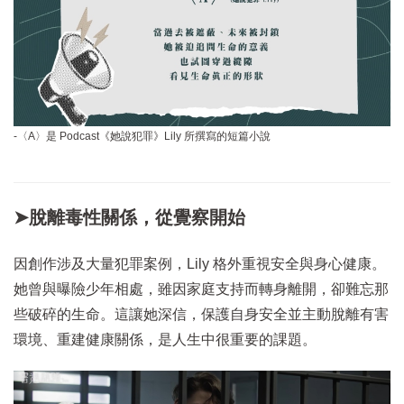
-〈A〉是 Podcast《她說犯罪》Lily 所撰寫的短篇小說
➤脫離毒性關係，從覺察開始
因創作涉及大量犯罪案例，Lily 格外重視安全與身心健康。
她曾與曝險少年相處，雖因家庭支持而轉身離開，卻難忘那
些破碎的生命。這讓她深信，保護自身安全並主動脫離有害
環境、重建健康關係，是人生中很重要的課題。