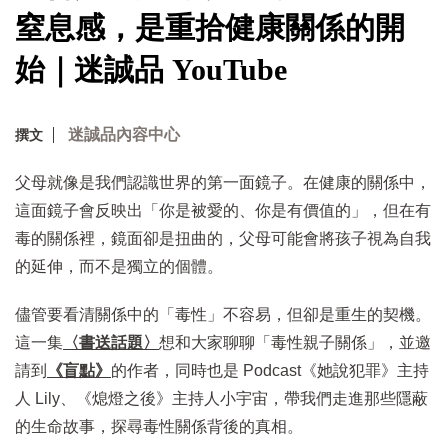
窒息感，是重拾健康關係的開
始｜迷誠品 YouTube
迷誠品內容中心
撰文
父母就像是我們認識世界的第一面鏡子。在健康的關係中，
這面鏡子會反映出「你是被愛的、你是有價值的」，但在有
毒的關係裡，鏡面卻是扭曲的，父母可能會將孩子視為自我
的延伸，而不是獨立的個體。
儘管要看清關係中的「毒性」不容易，但卻是重生的契機。
這一集
〈書送話題〉
想和大家聊聊「毒性親子關係」，並邀
請到
《盲點》
的作者，同時也是 Podcast《她說犯罪》主持
人 Lily、《熄燈之後》主持人小宇宙，帶我們走進那些隱蔽
的生命故事，探尋毒性關係背後的真相。