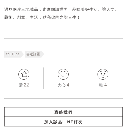
遇見兩岸三地誠品，走進閱讀世界，品味美好生活。讓人文、
藝術、創意、生活，點亮你的光譜人生！
YouTube
書送話題
22
4
4
讚
大心
哇
聯絡我們
加入誠品LINE好友