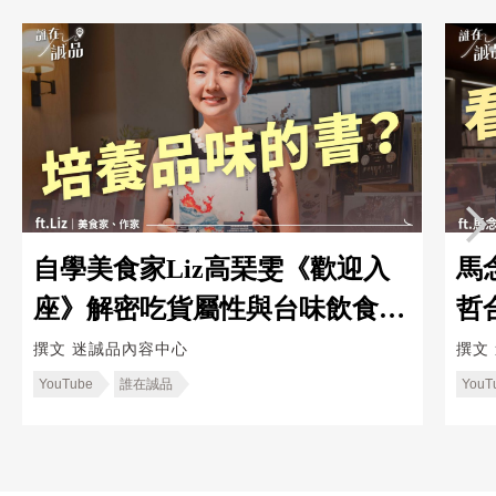
自學美食家Liz高琹雯《歡迎入
馬
座》解密吃貨屬性與台味飲食文
哲
化｜迷誠品 YouTube
會得
撰文
迷誠品內容中心
撰文
YouTube
誰在誠品
YouT