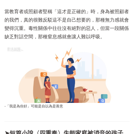
當教育者或照顧者堅稱「這才是正確的」時，身為被照顧者
的我們，真的很難反駁這不是自己想要的，那種無力感就會
變得沉重。毒性關係中往往沒有絕對的惡人，但當一段關係
缺乏對話空間，那種窒息感就會讓人難以呼吸。
-「我是為你好」可能是自以為是善意
➤短篇小說〈四重奏〉失能家庭被消音的孩子