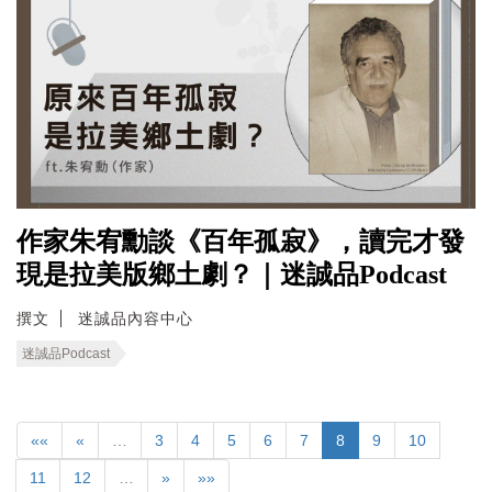
作家朱宥勳談《百年孤寂》，讀完才發
現是拉美版鄉土劇？｜迷誠品Podcast
撰文
迷誠品內容中心
迷誠品Podcast
««
«
…
3
4
5
6
7
8
9
10
11
12
…
»
»»