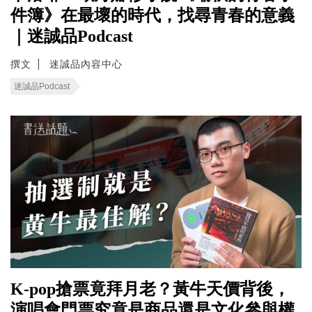
件簿》在最壞的時代，找尋青春的意義
｜迷誠品Podcast
撰文
迷誠品內容中心
迷誠品Podcast
K-pop搶票竟拜月老？黃牛天價背後，
演唱會門票究竟是商品還是文化參與權