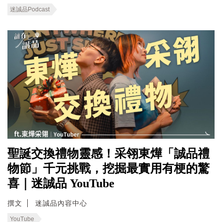
迷誠品Podcast
聖誕交換禮物靈感！采翎東燁「誠品禮
物節」千元挑戰，挖掘最實用有梗的驚
喜｜迷誠品 YouTube
撰文
迷誠品內容中心
YouTube