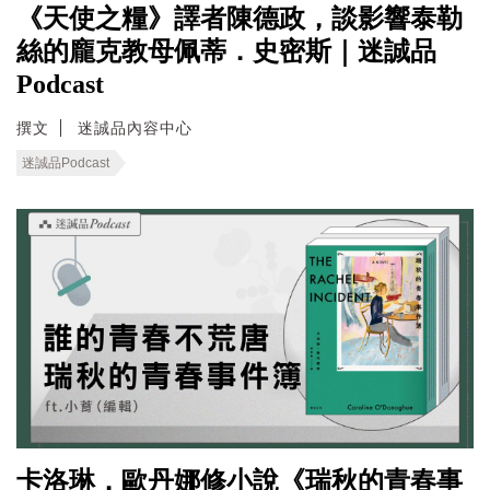
《天使之糧》譯者陳德政，談影響泰勒
絲的龐克教母佩蒂．史密斯｜迷誠品
Podcast
撰文
迷誠品內容中心
迷誠品Podcast
卡洛琳．歐丹娜修小說《瑞秋的青春事