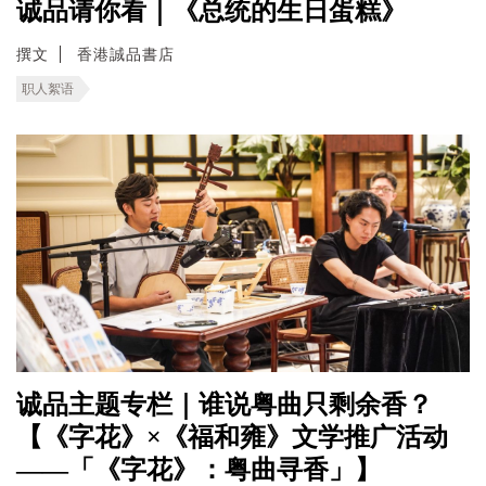
诚品请你看｜《总统的生日蛋糕》
撰文
香港誠品書店
职人絮语
诚品主题专栏｜谁说粤曲只剩余香？
【《字花》×《福和雍》文学推广活动
——「《字花》：粤曲寻香」】