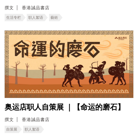
撰文
香港誠品書店
生活专栏
职人絮语
藝術
奥运店职人自策展 ｜【命运的磨石】
撰文
香港誠品書店
自策展
职人絮语