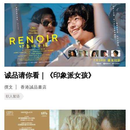
诚品请你看｜《印象派女孩》
撰文
香港誠品書店
职人絮语