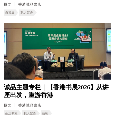
撰文
香港誠品書店
自策展
职人絮语
诚品主题专栏｜【香港书展2026】从讲
座出发，重游香港
撰文
香港誠品書店
生活专栏
职人絮语
藝術