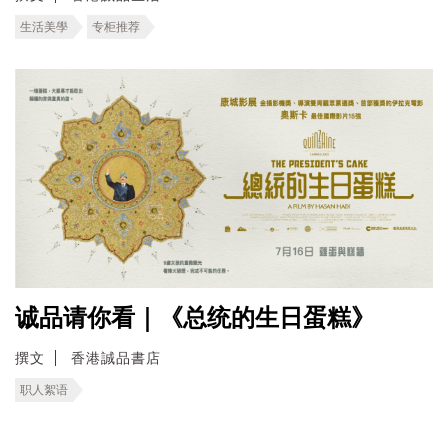
生活美學
专柜推荐
诚品请你看｜《总统的生日蛋糕》
撰文
香港誠品書店
职人絮语