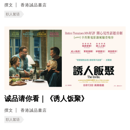
撰文
香港誠品書店
职人絮语
诚品请你看｜《诱人饭聚》
撰文
香港誠品書店
职人絮语