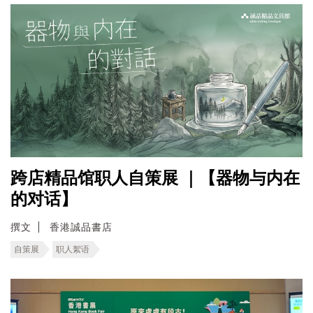
跨店精品馆职人自策展 ｜【器物与内在
的对话】
撰文
香港誠品書店
自策展
职人絮语