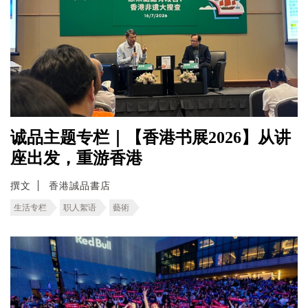
诚品主题专栏｜【香港书展2026】从讲
座出发，重游香港
撰文
香港誠品書店
生活专栏
职人絮语
藝術