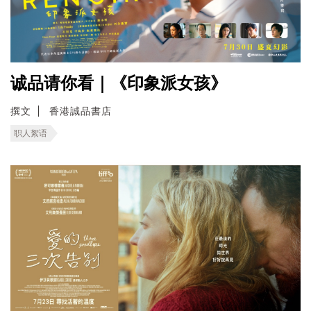
诚品请你看｜《印象派女孩》
撰文
香港誠品書店
职人絮语