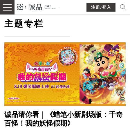
注册/登入
主题专栏
诚品请你看｜《蜡笔小新剧场版：千奇
百怪！我的妖怪假期》