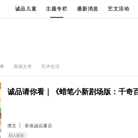
诚品儿童
主题专栏
最新消息
艺文活动
事
阅读文学
艺术生活
诚品请你看｜《蜡笔小新剧场版：千奇
撰文
香港誠品書店
职人絮语