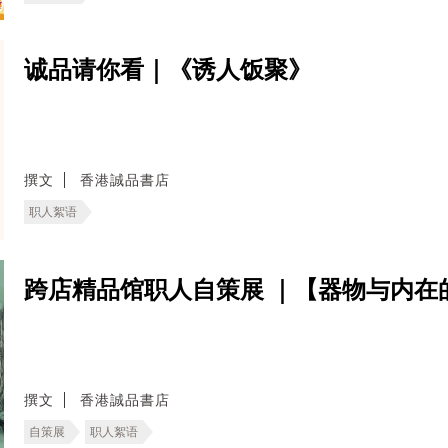
诚品请你看｜《诱人饭聚》
撰文
香港誠品書店
职人絮语
跨店精品馆职人自策展 ｜【器物与内在
撰文
香港誠品書店
自策展
职人絮语