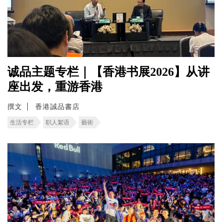
诚品主题专栏｜【香港书展2026】从讲
座出发，重游香港
撰文
香港誠品書店
生活专栏
职人絮语
藝術