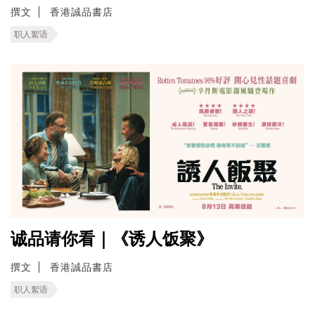
撰文
香港誠品書店
职人絮语
诚品请你看｜《诱人饭聚》
撰文
香港誠品書店
职人絮语