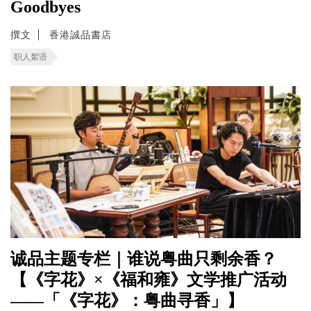
Goodbyes
撰文
香港誠品書店
职人絮语
诚品主题专栏｜谁说粤曲只剩余香？
【《字花》×《福和雍》文学推广活动
——「《字花》：粤曲寻香」】