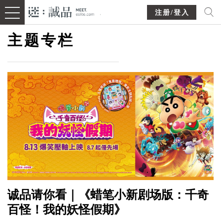
注册/登入
主题专栏
诚品请你看｜《蜡笔小新剧场版：千奇
百怪！我的妖怪假期》