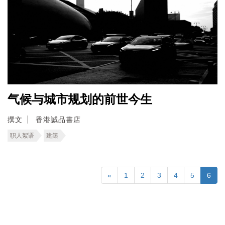
气候与城市规划的前世今生
撰文
香港誠品書店
职人絮语
建築
«
1
2
3
4
5
6