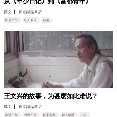
从《年少日记》到《富都青年》
撰文
香港誠品書店
阅读书单
职人絮语
藝術
王文兴的故事，为甚麽如此难说？
撰文
香港誠品書店
阅读书单
台灣文學
作家推薦
职人絮语
小說