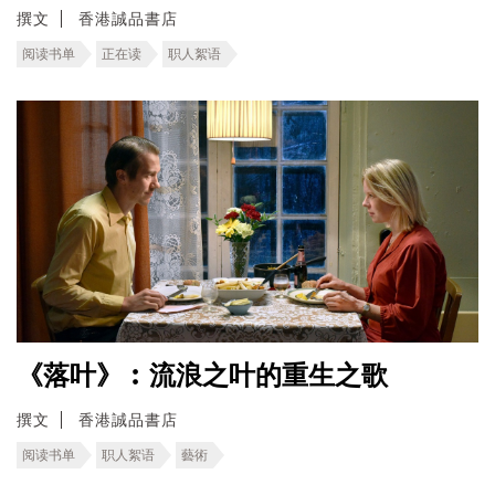
撰文
香港誠品書店
阅读书单
正在读
职人絮语
《落叶》︰流浪之叶的重生之歌
撰文
香港誠品書店
阅读书单
职人絮语
藝術