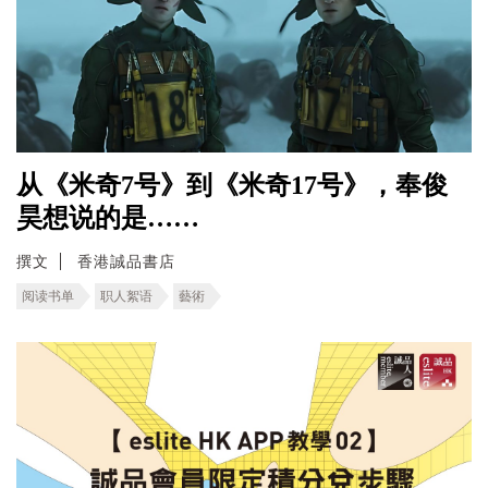
从《米奇7号》到《米奇17号》，奉俊
昊想说的是……
撰文
香港誠品書店
阅读书单
职人絮语
藝術