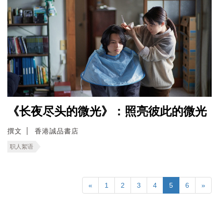
《长夜尽头的微光》：照亮彼此的微光
撰文
香港誠品書店
职人絮语
«
1
2
3
4
5
6
»