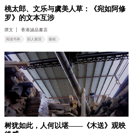
桃太郎、文乐与虞美人草：《宛如阿修
罗》的文本互涉
撰文
香港誠品書店
阅读书单
职人絮语
藝術
树犹如此，人何以堪——《木送》观映