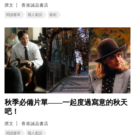
撰文
香港誠品書店
閱讀書單
職人絮語
藝術
秋季必備片單——一起度過寫意的秋天
吧！
撰文
香港誠品書店
閱讀書單
職人絮語