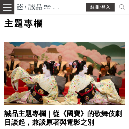
註冊/登入
主題專欄
誠品主題專欄｜從《國寶》的歌舞伎劇
目談起，兼談原著與電影之別