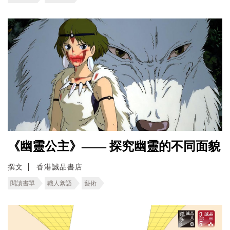
《幽靈公主》—— 探究幽靈的不同面貌
撰文
香港誠品書店
閱讀書單
職人絮語
藝術