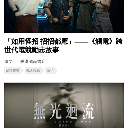
「如用怪招 招招都應」——《觸電》跨
世代電競勵志故事
撰文
香港誠品書店
閱讀書單
職人絮語
藝術