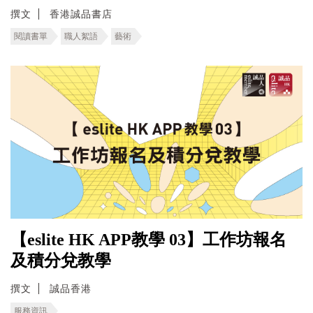
撰文
香港誠品書店
閱讀書單
職人絮語
藝術
【eslite HK APP教學 03】工作坊報名
及積分兌教學
撰文
誠品香港
服務資訊