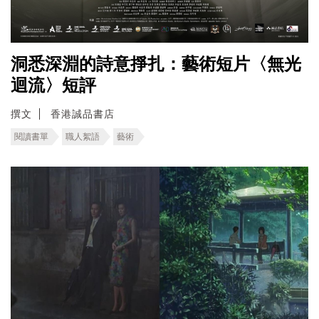
洞悉深淵的詩意掙扎：藝術短片〈無光
迴流〉短評
撰文
香港誠品書店
閱讀書單
職人絮語
藝術