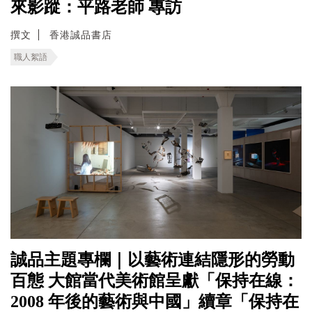
來影蹤：平路老師 專訪
撰文
香港誠品書店
職人絮語
誠品主題專欄｜以藝術連結隱形的勞動
百態 ⼤館當代美術館呈獻「保持在線：
2008 年後的藝術與中國」續章「保持在