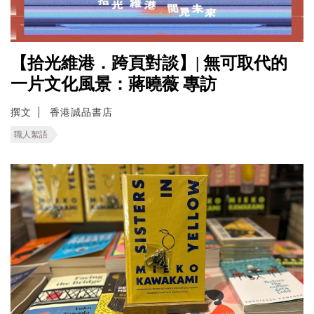
【拾光維港．跨頁對談】| 無可取代的
一片文化風景：蔣曉薇 專訪
撰文
香港誠品書店
職人絮語