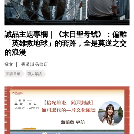
誠品主題專欄｜《末日聖母號》：偏離
「英雄救地球」的套路，全是莫逆之交
的浪漫
撰文
香港誠品書店
閱讀書單
職人絮語