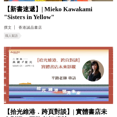
【新書速遞】| Mieko Kawakami
"Sisters in Yellow"
撰文
香港誠品書店
職人絮語
【拾光維港．跨頁對談】| 實體書店未