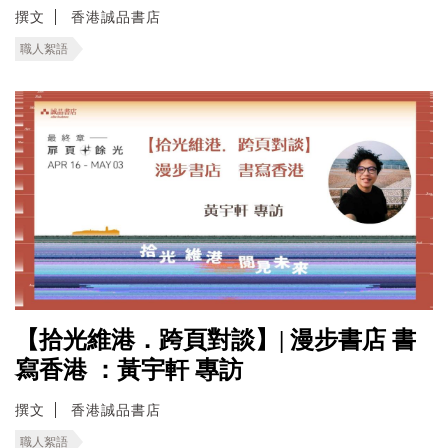
撰文
香港誠品書店
職人絮語
【拾光維港．跨頁對談】| 漫步書店 書
寫香港 ：黃宇軒 專訪
撰文
香港誠品書店
職人絮語