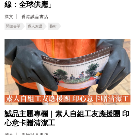
線：全球供應」
撰文
香港誠品書店
閱讀書單
職人絮語
藝術
誠品主題專欄｜素人自組工友應援團 印
心意卡贈清潔工