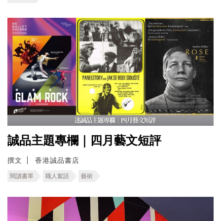
誠品主題專欄｜四月藝文短評
撰文
香港誠品書店
閱讀書單
職人絮語
藝術