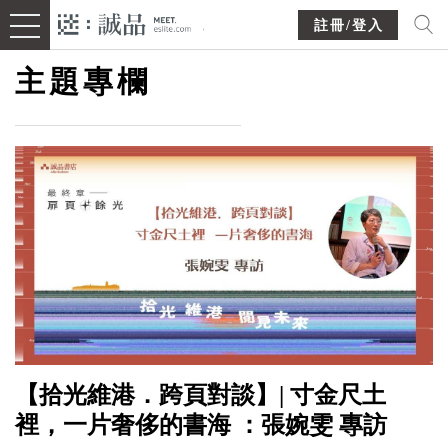
註冊/登入
主題專欄
【拾光維港．跨頁對談】| 寸金尺土
裡，一片奢侈的書海 ：張婉雯 專訪