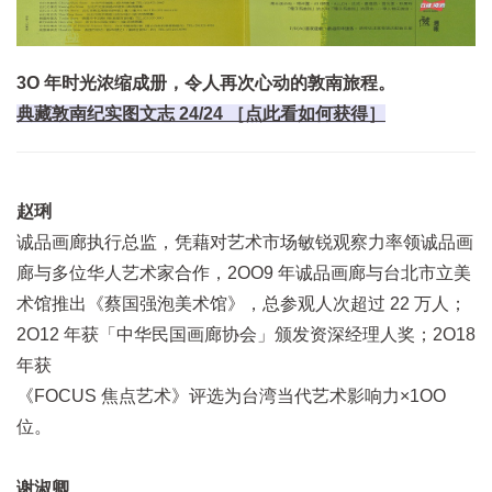
3O 年时光浓缩成册，令人再次心动的敦南旅程。
典藏敦南纪实图文志 24/24 ［点此看如何获得］
赵琍
诚品画廊执行总监，凭藉对艺术市场敏锐观察力率领诚品画
廊与多位华人艺术家合作，2OO9 年诚品画廊与台北市立美
术馆推出《蔡国强泡美术馆》，总参观人次超过 22 万人；
2O12 年获「中华民国画廊协会」颁发资深经理人奖；2O18
年获
《FOCUS 焦点艺术》评选为台湾当代艺术影响力×1OO
位。
谢淑卿