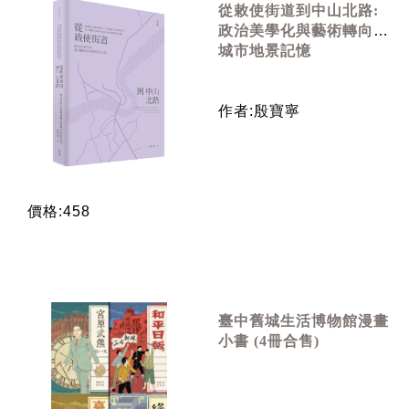
從敕使街道到中山北路:
政治美學化與藝術轉向的
城市地景記憶
作者:殷寶寧
價格:458
臺中舊城生活博物館漫畫
小書 (4冊合售)