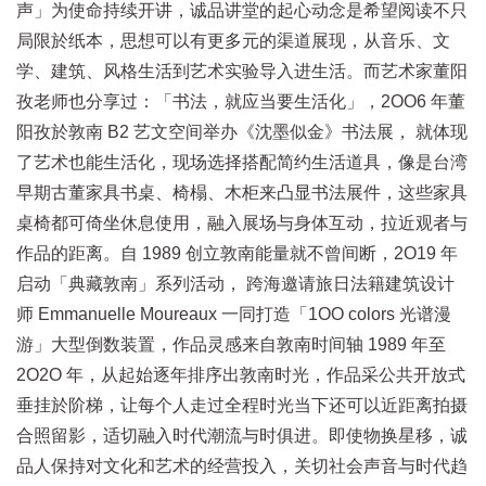
声」为使命持续开讲，诚品讲堂的起心动念是希望阅读不只
局限於纸本，思想可以有更多元的渠道展现，从音乐、文
学、建筑、风格生活到艺术实验导入进生活。而艺术家董阳
孜老师也分享过：「书法，就应当要生活化」，2OO6 年董
阳孜於敦南 B2 艺文空间举办《沈墨似金》书法展， 就体现
了艺术也能生活化，现场选择搭配简约生活道具，像是台湾
早期古董家具书桌、椅榻、木柜来凸显书法展件，这些家具
桌椅都可倚坐休息使用，融入展场与身体互动，拉近观者与
作品的距离。自 1989 创立敦南能量就不曾间断，2O19 年
启动「典藏敦南」系列活动， 跨海邀请旅日法籍建筑设计
师 Emmanuelle Moureaux 一同打造「1OO colors 光谱漫
游」大型倒数装置，作品灵感来自敦南时间轴 1989 年至
2O2O 年，从起始逐年排序出敦南时光，作品采公共开放式
垂挂於阶梯，让每个人走过全程时光当下还可以近距离拍摄
合照留影，适切融入时代潮流与时俱进。即使物换星移，诚
品人保持对文化和艺术的经营投入，关切社会声音与时代趋