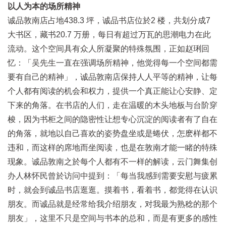
以人为本的场所精神
诚品敦南店占地438.3 坪，诚品书店位於2 楼，共划分成7
大书区，藏书20.7 万册，每日有超过万瓦的思潮电力在此
流动。这个空间具有众人所凝聚的特殊氛围，正如赵琍回
忆：「吴先生一直在强调场所精神，他觉得每一个空间都需
要有自己的精神」，诚品敦南店保持人人平等的精神，让每
个人都有阅读的机会和权力，提供一个真正能让心安静、定
下来的角落。在书店的人们，走在温暖的木头地板与台阶穿
梭，因为书柜之间的隐密性让想专心沉淀的阅读者有了自在
的角落，就地以自己喜欢的姿势盘坐或是蜷伏，怎麽样都不
违和，而这样的席地而坐阅读，也是在敦南才能一睹的特殊
现象。诚品敦南之於每个人都有不一样的解读，云门舞集创
办人林怀民曾於访问中提到：「每当我感到需要安慰与疲累
时，就会到诚品书店逛逛。摸着书，看着书，都觉得在认识
朋友。而诚品就是经常给我介绍朋友，对我最为熟稔的那个
朋友」，这里不只是空间与书本的总和，而是有更多的感性