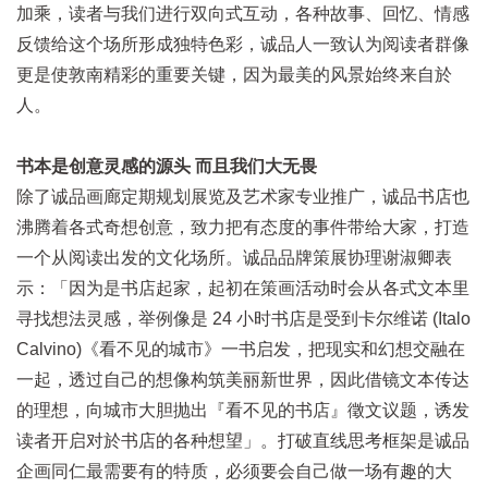
加乘，读者与我们进行双向式互动，各种故事、回忆、情感
反馈给这个场所形成独特色彩，诚品人一致认为阅读者群像
更是使敦南精彩的重要关键，因为最美的风景始终来自於
人。
书本是创意灵感的源头 而且我们大无畏
除了诚品画廊定期规划展览及艺术家专业推广，诚品书店也
沸腾着各式奇想创意，致力把有态度的事件带给大家，打造
一个从阅读出发的文化场所。诚品品牌策展协理谢淑卿表
示：「因为是书店起家，起初在策画活动时会从各式文本里
寻找想法灵感，举例像是 24 小时书店是受到卡尔维诺 (Italo
Calvino)《看不见的城市》一书启发，把现实和幻想交融在
一起，透过自己的想像构筑美丽新世界，因此借镜文本传达
的理想，向城市大胆抛出『看不见的书店』徵文议题，诱发
读者开启对於书店的各种想望」。打破直线思考框架是诚品
企画同仁最需要有的特质，必须要会自己做一场有趣的大