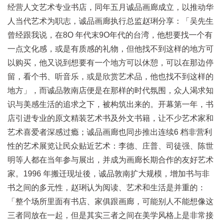
经营人文艺术专业书店，同年五月诚品画廊成立，以推动华
人当代艺术为职志，诚品画廊执行总监赵琍分享：「吴先生
曾经跟我说，在8O 年代末9O年代的台湾，他想要找一个有
一点文化感，或是有质感的礼物，但他找不到这样的地方可
以购买，他又说到想要有一个地方可以休憩，可以在那边停
留，看个书、听音乐，或是欣赏艺术品，他也找不到这样的
地方」，而诚品敦南店便是在那样的时代氛围，众人渴求知
识与美感生活的追求之下，被构筑出来的。开幕第一年，书
店引进专业的原文精装艺术书及外文书籍，让不少艺术家和
艺术喜爱者深感过瘾；诚品画廊也同步推出连续6 档非营利
性的艺术展览让民众贴近艺术：李德、庄普、司徒强、陈世
明等人都在当年参与展出，并成为画廊长期合作的友好艺术
家。1996 年搬迁现址後，诚品敦南扩大规模，增加书与非
书之间的多元性，赵琍认为阅读、艺术和生活是并重的：
「整个场所里面有书店、家俱跟画廊，可能别人不能想像这
三者同放在一起，但是其实三者之间在美学风格上是非常接