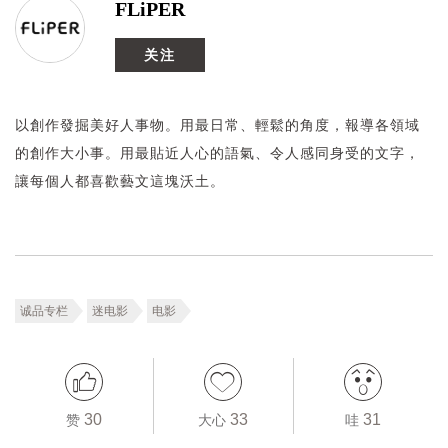
FLiPER
关注
以創作發掘美好人事物。用最日常、輕鬆的角度，報導各領域
的創作大小事。用最貼近人心的語氣、令人感同身受的文字，
讓每個人都喜歡藝文這塊沃土。
诚品专栏
迷电影
电影
30
33
31
赞
大心
哇