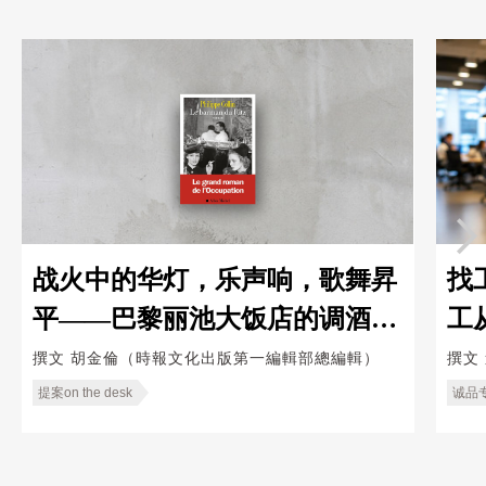
战火中的华灯，乐声响，歌舞昇
找
平——巴黎丽池大饭店的调酒师
工
Le Barman du Ritz
造
撰文
胡金倫（時報文化出版第一編輯部總編輯）
撰文
提案on the desk
诚品