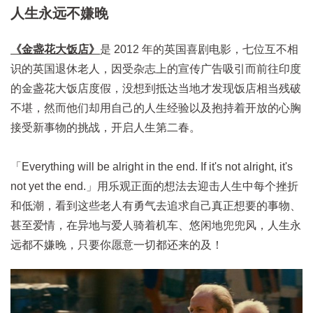
人生永远不嫌晚
《金盏花大饭店》
是 2012 年的英国喜剧电影，七位互不相
识的英国退休老人，因受杂志上的宣传广告吸引而前往印度
的金盏花大饭店度假，没想到抵达当地才发现饭店相当残破
不堪，然而他们却用自己的人生经验以及抱持着开放的心胸
接受新事物的挑战，开启人生第二春。
「Everything will be alright in the end. If it's not alright, it's
not yet the end.」用乐观正面的想法去迎击人生中每个挫折
和低潮，看到这些老人有勇气去追求自己真正想要的事物、
甚至爱情，在异地与爱人骑着机车、悠闲地兜兜风，人生永
远都不嫌晚，只要你愿意一切都还来的及！