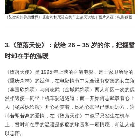
《艾蜜莉的异想世界》艾蜜莉和尼诺在机车上谈天说地｜图片来源：电影截图
3.《堕落天使》：献给 26 – 35 岁的你，把握暂
时却在手的温暖
《堕落天使》是 1995 年上映的香港电影，是王家卫所导的
《重庆森林》的延伸，在电影情节中完全没有交集的女主角
（李嘉欣饰演）与何志武（金城武饰演）两人却因一次的偶
然相遇便一同坐上机车驶进隧道；而一开始何志武载着心上
人（杨采妮饰演）开心的笑着，她的心却早已飘到远方，这
种若即若离的爱情，在《堕落天使》中似乎只发生在机车
上，暂时却在手的温暖是多麽的珍贵和一厢情愿，却让人难
以忘怀。