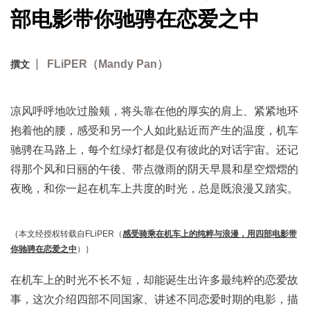
部电影带你驰骋在恋爱之中
FLiPER（Mandy Pan）
撰文
凉风呼呼地吹过脸颊，将头靠在他的厚实的肩上、紧紧地环
抱着他的腰，感受和另一个人如此贴近而产生的温度，机车
驰骋在马路上，每个红绿灯都是仅有彼此的对话宇宙。还记
得那个风和日丽的午後、带点微雨的阴天早晨和星空熠熠的
夜晚，和你一起在机车上共度的时光，总是既浪漫又踏实。
｛本文经授权转载自FLiPER（
感受骑乘在机车上的纯粹与浪漫，用四部电影带
你驰骋在恋爱之中
）｝
在机车上的时光不长不短，却能诞生出许多最纯粹的恋爱故
事，这次介绍四部不同国家、讲述不同恋爱时期的电影，描