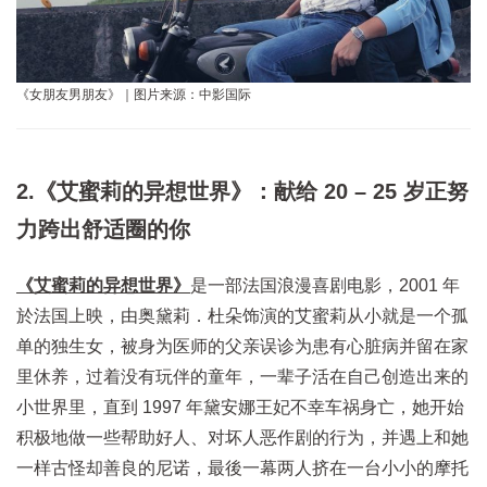
《女朋友男朋友》｜图片来源：中影国际
2.《艾蜜莉的异想世界》：献给 20 – 25 岁正努
力跨出舒适圈的你
《艾蜜莉的异想世界》
是一部法国浪漫喜剧电影，2001 年
於法国上映，由奥黛莉．杜朵饰演的艾蜜莉从小就是一个孤
单的独生女，被身为医师的父亲误诊为患有心脏病并留在家
里休养，过着没有玩伴的童年，一辈子活在自己创造出来的
小世界里，直到 1997 年黛安娜王妃不幸车祸身亡，她开始
积极地做一些帮助好人、对坏人恶作剧的行为，并遇上和她
一样古怪却善良的尼诺，最後一幕两人挤在一台小小的摩托