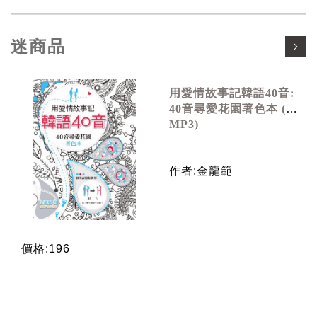
迷商品
用愛情故事記韓語40音:
40音尋愛花園著色本 (附
MP3)
作者:金龍範
價格:196