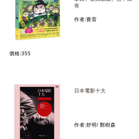
有
作者:賽雷
價格:355
日本電影十大
作者:舒明/ 鄭樹森