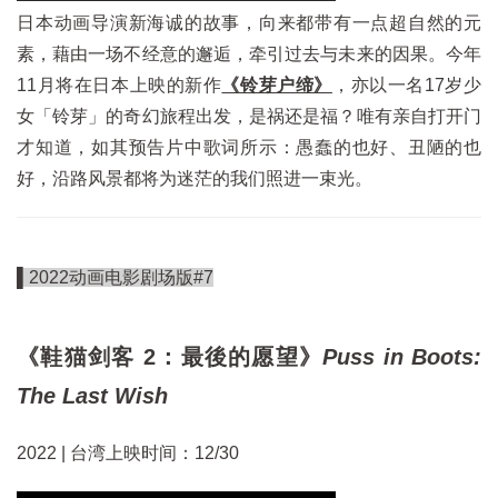
日本动画导演新海诚的故事，向来都带有一点超自然的元
素，藉由一场不经意的邂逅，牵引过去与未来的因果。今年
11月将在日本上映的新作
《铃芽户缔》
，亦以一名17岁少
女「铃芽」的奇幻旅程出发，是祸还是福？唯有亲自打开门
才知道，如其预告片中歌词所示：愚蠢的也好、丑陋的也
好，沿路风景都将为迷茫的我们照进一束光。
▌2022动画电影剧场版#7
《鞋猫剑客 2：最後的愿望》
Puss in Boots:
The Last Wish
2022 | 台湾上映时间：12/30