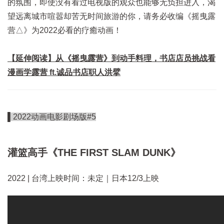
的氛围，即使没有看过电视版的观众也能够无负担进入，渴
望远离城市喧嚣却苦无时间旅游的你，请务必收编《摇曳露
营△》为2022必看的疗癒动画！
【延伸阅读】从《摇曳露营》到动手料理，书店店员挑战看
漫画学露营 ft.诚品书店职人洪擘
▌2022动画电影剧场版#5
灌篮高手《THE FIRST SLAM DUNK》
2022 | 台湾上映时间：未定｜日本12/3上映