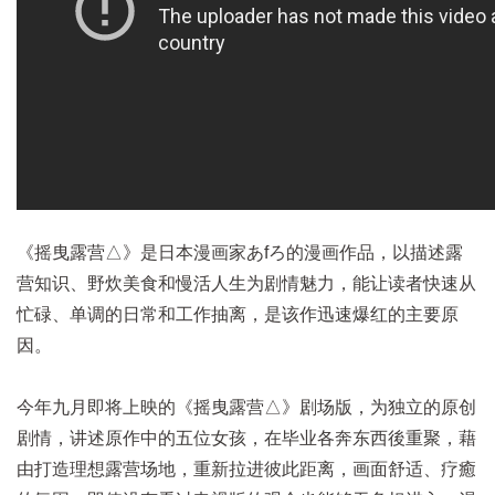
《摇曳露营△》是日本漫画家あfろ的漫画作品，以描述露
营知识、野炊美食和慢活人生为剧情魅力，能让读者快速从
忙碌、单调的日常和工作抽离，是该作迅速爆红的主要原
因。
今年九月即将上映的《摇曳露营△》剧场版，为独立的原创
剧情，讲述原作中的五位女孩，在毕业各奔东西後重聚，藉
由打造理想露营场地，重新拉进彼此距离，画面舒适、疗癒