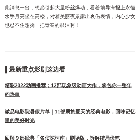
此消息一出，想必引起大量粉丝爆动，看着前导海报上永恒
水手月亮坐在高楼，对着美丽夜景露出哀伤表情，内心少女
也忍不住想掬一把青春的眼泪啊！
▌最新重点影剧这边看
精彩2022动画推荐；12部现象级动画大作，承包你一整年
的热血
诚品电影院暑假片单｜11部属於夏天的经典电影，回味记忆
里的美好时光
回顾９部经典「名侦探柯南」剧场版，拆解结局伏笔