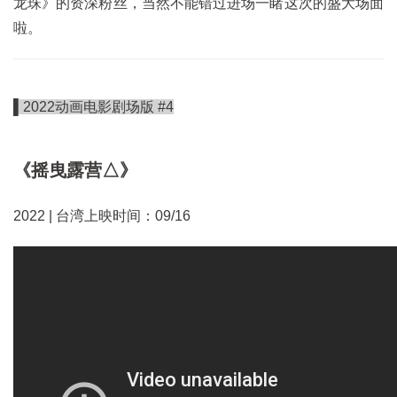
龙珠》的资深粉丝，当然不能错过进场一睹这次的盛大场面
啦。
▌2022动画电影剧场版 #4
《摇曳露营△》
2022 | 台湾上映时间：09/16