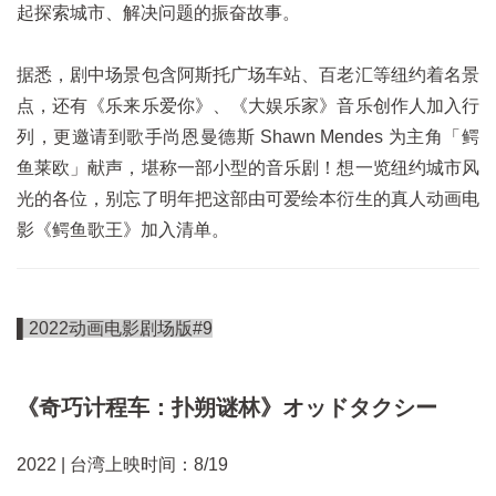
起探索城市、解决问题的振奋故事。
据悉，剧中场景包含阿斯托广场车站、百老汇等纽约着名景
点，还有《乐来乐爱你》、《大娱乐家》音乐创作人加入行
列，更邀请到歌手尚恩曼德斯 Shawn Mendes 为主角「鳄
鱼莱欧」献声，堪称一部小型的音乐剧！想一览纽约城市风
光的各位，别忘了明年把这部由可爱绘本衍生的真人动画电
影《鳄鱼歌王》加入清单。
▌2022动画电影剧场版#9
《奇巧计程车：扑朔谜林》オッドタクシー
2022 | 台湾上映时间：8/19