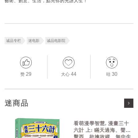
藝術、創意、生活，點亮你的光譜人生！
诚品专栏
迷电影
诚品电影院
29
44
30
赞
大心
哇
迷商品
看萌漫學智慧, 漫畫三十
六計 上: 瞞天過海、聲東
擊西、欲擒故縱、無中生